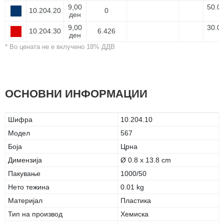
9,00
50.0
10.204.20
0
ден
9,00
30.0
10.204.30
6.426
ден
* Во цената не е вклучено 18% ДДВ
ОСНОВНИ ИНФОРМАЦИИ
Шифра
10.204.10
Модел
567
Боја
Црна
Димензија
Ø 0.8 x 13.8 cm
Пакување
1000/50
Нето тежина
0.01 kg
Материјал
Пластика
Тип на производ
Хемиска