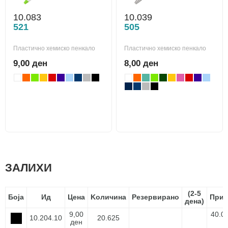
10.083
10.039
521
505
Пластично хемиско пенкало
Пластично хемиско пенкало
9,00 ден
8,00 ден
ЗАЛИХИ
(2-5
Боја
Ид
Цена
Kоличина
Резервирано
Прис
дeнa)
9,00
40.0
10.204.10
20.625
ден