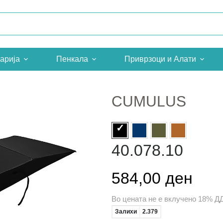
арија
Пенкала
Приврзоци и Алати
CUMULUS
40.078.10
584,00 ден
Во цената не е вклучено 18% Д
Залихи
2.379