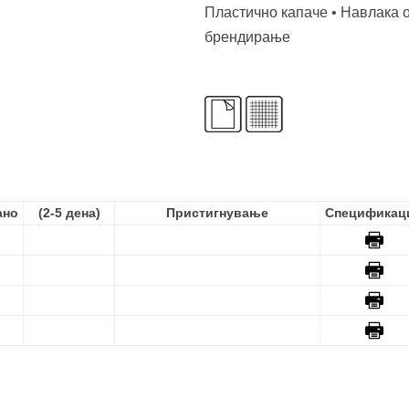
Пластично капаче • Навлака о
брендирање
ано
(2-5 дeнa)
Пристигнување
Спецификац