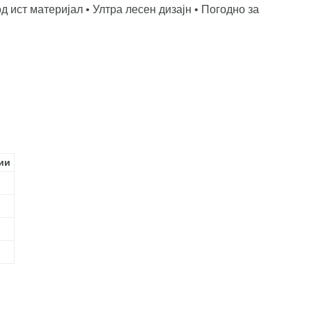
д ист материјал • Ултра лесен дизајн • Погодно за
ии