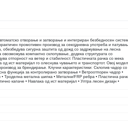
автоматско отворање и затворање и интегриран безбедносен систе
практичен промотивен производ за секојдневна употреба и патувањ
, обезбедува сигурна заштита од дожд со задржување на лесна
а овозможува компактно склопување, додека структурата со
ва отпорност на ветер и стабилност. Пластичната рачка со мека
 од ист материјал го олеснува чувањето и транспортот. Овој модел
производ за брендирање. Клучни карактеристики: Склопив чадор со
сна функција за контролирано затворање • Ветроотпорен чадор •
џи • Троделна метална шипка • Метални/FRP ребра • Пластична рачк
ично капаче • Навлака од ист материјал • Ултра лесен дизајн •