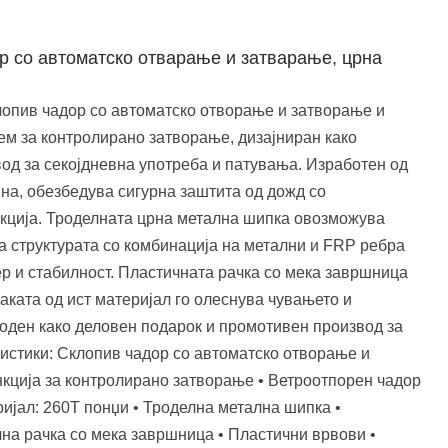
 со автоматско отварање и затварање, црна
лопив чадор со автоматско отворање и затворање и
ем за контролирано затворање, дизајниран како
од за секојдневна употреба и патувања. Изработен од
на, обезбедува сигурна заштита од дожд со
кција. Троделната црна метална шипка овозможува
а структурата со комбинација на метални и FRP ребра
р и стабилност. Пластичната рачка со мека завршница
аката од ист материјал го олеснува чувањето и
годен како деловен подарок и промотивен производ за
истики: Склопив чадор со автоматско отворање и
кција за контролирано затворање • Ветроотпорен чадор
еријал: 260T понџи • Троделна метална шипка •
на рачка со мека завршница • Пластични врвови •