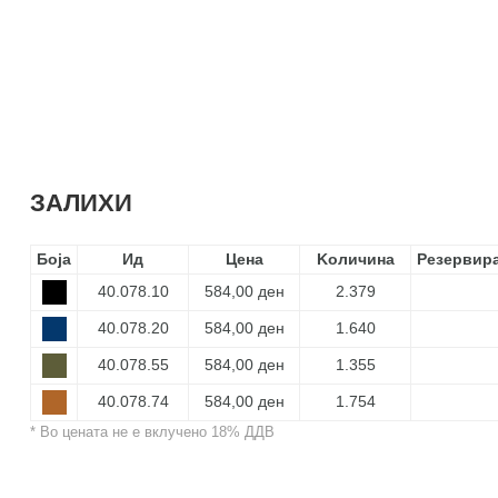
ЗАЛИХИ
Боја
Ид
Цена
Kоличина
Резервир
40.078.10
584,00 ден
2.379
40.078.20
584,00 ден
1.640
40.078.55
584,00 ден
1.355
40.078.74
584,00 ден
1.754
* Во цената не е вклучено 18% ДДВ