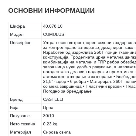
ОСНОВНИ ИНФОРМАЦИИ
Шифра
40.078.10
Модел
CUMULUS
Description
Ултра лесен ветроотпорен склопив чадор со 
за контролирано затворање, дизајниран како 
Изработен од издржлива 260T понџи ткаенина
конструкција. Троделната црна метална шипк
комбинација на метални и FRP ребра обезбеду
завршница нуди удобно ракување, а навлаката
погоден како деловен подарок и промотивен 
автоматско отворање и затворање • Безбедно
21,5" чадор • 6 ребра • Материјал: 260T пон
со мека завршница • Пластични врвови • Пласт
Погодно за брендирање
Бренд
CASTELLI
Боја
Црна
Пакување
30/10
Нето тежина
0.23 kg
Материјал
Сирова свила