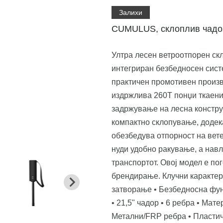
Залихи
CUMULUS, склоплив чадор
Ултра лесен ветроотпорен ск
интегриран безбедносен сист
практичен промотивен произв
издржлива 260T понџи ткаени
задржување на лесна констру
компактно склопување, додек
обезбедува отпорност на вете
нуди удобно ракување, а навл
транспортот. Овој модел е по
брендирање. Клучни карактер
затворање • Безбедносна фун
• 21,5" чадор • 6 ребра • Мат
Метални/FRP ребра • Пластич