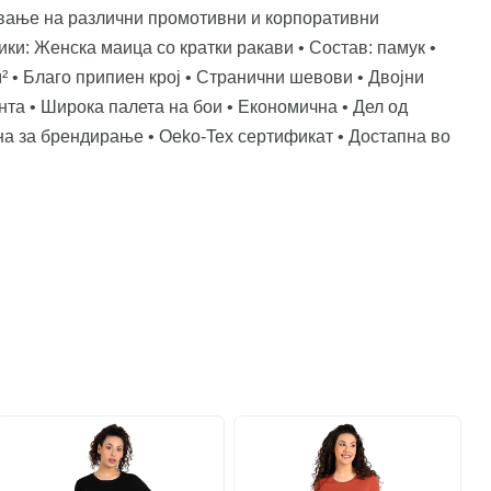
вање на различни промотивни и корпоративни
ики: Женска маица со кратки ракави • Состав: памук •
м² • Благо припиен крој • Странични шевови • Двојни
ента • Широка палета на бои • Економична • Дел од
а за брендирање • Oeko-Tex сертификат • Достапна во