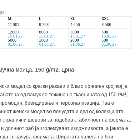
ДВ
M
L
XL
XXL
11.901
9.763
4.656
3.586
12000
8000
3000
500
15.01.27.
15.01.27.
15.01.27.
15.01.27.
5000
1000
2000
500
01.06.27.
01.06.27.
01.06.27.
01.06.27.
учна маица, 150 g/m2, црна
 модел со кратки ракави и благо припиен крој кој ја
аботена од памук со тежина на ткаенината од 150 г/м²,
 промоции, брендирање и персонализација. Таа е
ниот женски модел во понудата и дел од колекцијата
 странични шевови за подобра стабилност на формата.
и долниот раб ја зголемуваат издржливоста, а јаката е
га да се зачува формата. Широката палета на бои