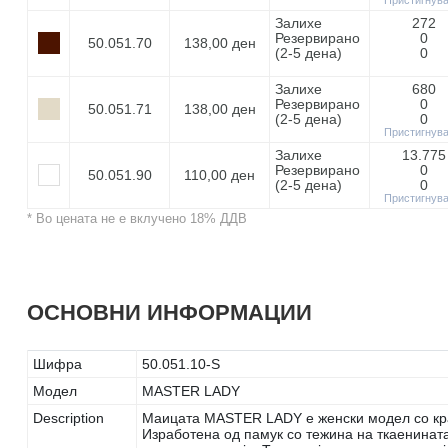
Залихе
272
Резервирано
0
50.051.70
138,00 ден
(2-5 дeнa)
0
Залихе
680
Резервирано
0
50.051.71
138,00 ден
(2-5 дeнa)
0
Пристигнув
Залихе
13.775
Резервирано
0
50.051.90
110,00 ден
(2-5 дeнa)
0
Пристигнув
* Во цената не е вклучено 18% ДДВ
ОСНОВНИ ИНФОРМАЦИИ
Шифра
50.051.10-S
Модел
MASTER LADY
Description
Маицата MASTER LADY е женски модел со кратк
Изработена од памук со тежина на ткаенината