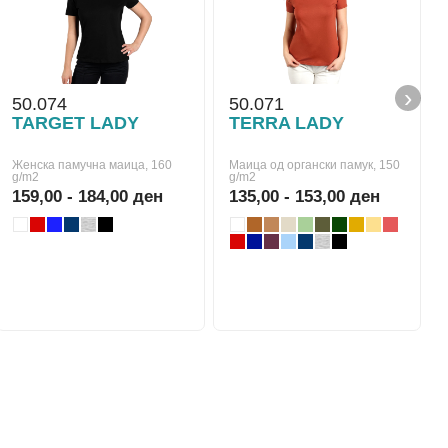
›
50.074
50.071
TARGET LADY
TERRA LADY
Женска памучна маица, 160
Маица од органски памук, 150
g/m2
g/m2
159,00 - 184,00 ден
135,00 - 153,00 ден