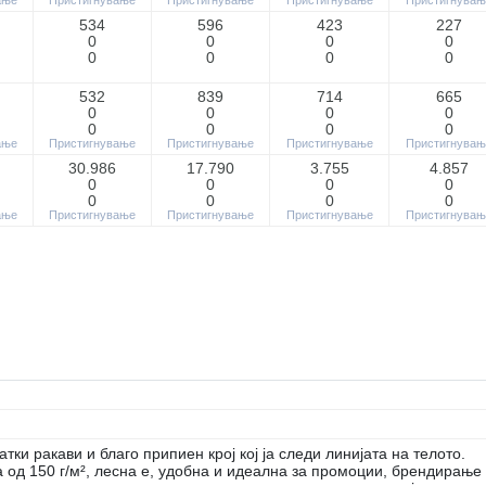
534
596
423
227
0
0
0
0
0
0
0
0
532
839
714
665
0
0
0
0
0
0
0
0
ање
Пристигнување
Пристигнување
Пристигнување
Пристигнувањ
30.986
17.790
3.755
4.857
0
0
0
0
0
0
0
0
ање
Пристигнување
Пристигнување
Пристигнување
Пристигнувањ
и ракави и благо припиен крој кој ја следи линијата на телото.
 од 150 г/м², лесна е, удобна и идеална за промоции, брендирање