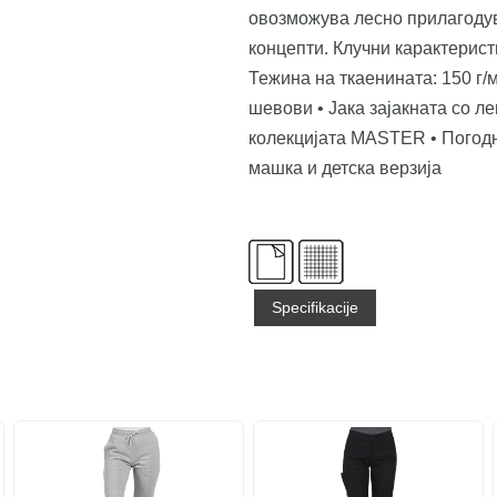
овозможува лесно прилагоду
концепти. Клучни карактерист
Тежина на ткаенината: 150 г/
шевови • Јака зајакната со л
колекцијата MASTER • Погодн
машка и детска верзија
Specifikacije