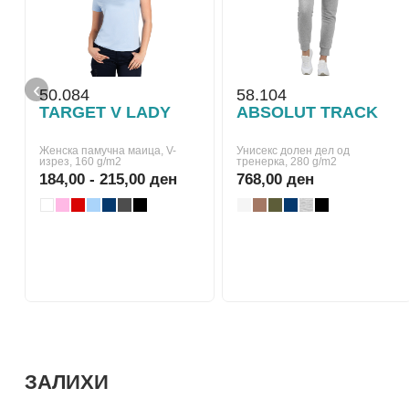
‹
50.084
58.104
TARGET V LADY
ABSOLUT TRACK
Женска памучна маица, V-
Унисекс долен дел од
изрез, 160 g/m2
тренерка, 280 g/m2
184,00 - 215,00 ден
768,00 ден
ЗАЛИХИ