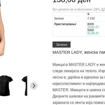
Во цената не е вклучено 18% Д
S
Залихи
7.150
Пристигнување
8000
15.01.27.
5000
01.06.27.
Залихи
MASTER LADY, женска пам
Маицата MASTER LADY е женски
следи линијата на телото. Изр
лесна е, удобна и идеална за
најисплатливиот и најпродава
MASTER. Маицата е шиена со
Двојните шевови на ракавите 
зајакната со лента која пома