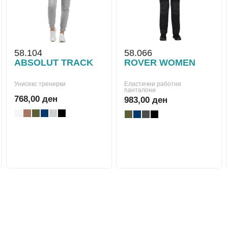
58.104
58.066
ABSOLUT TRACK
ROVER WOMEN
Унисекс тренерки
Еластични работни
панталони
768,00 ден
983,00 ден