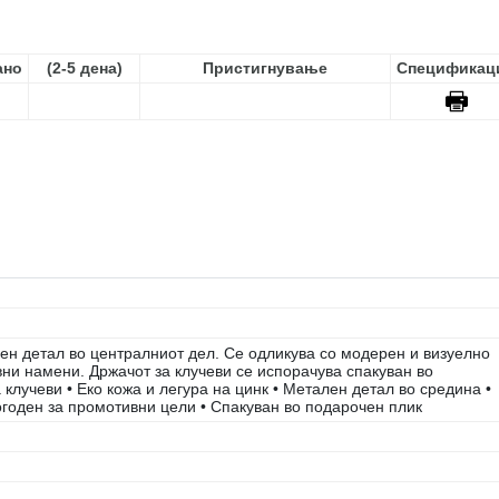
ано
(2-5 дeнa)
Пристигнување
Спецификац
лен детал во централниот дел. Се одликува со модерен и визуелно
вни намени. Држачот за клучеви се испорачува спакуван во
 клучеви • Еко кожа и легура на цинк • Метален детал во средина •
огоден за промотивни цели • Спакуван во подарочен плик