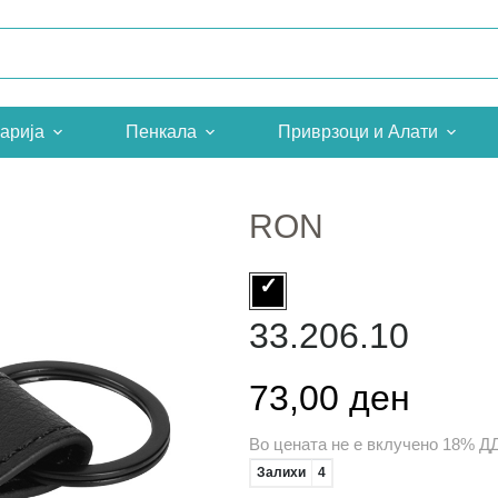
арија
Пенкала
Приврзоци и Алати
RON
33.206.10
73,00 ден
Во цената не е вклучено 18% Д
Залихи
4