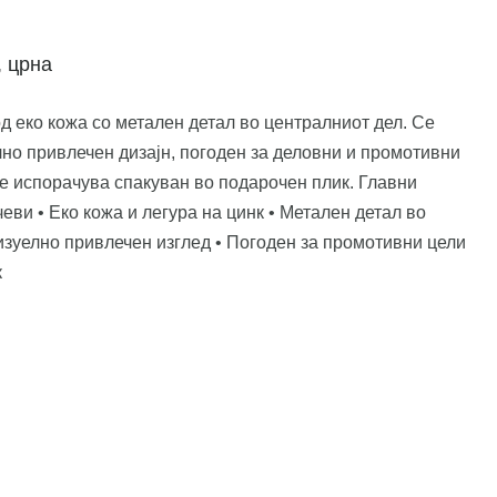
, црна
д еко кожа со метален детал во централниот дел. Се
но привлечен дизајн, погоден за деловни и промотивни
е испорачува спакуван во подарочен плик. Главни
еви • Еко кожа и легура на цинк • Метален детал во
изуелно привлечен изглед • Погоден за промотивни цели
к