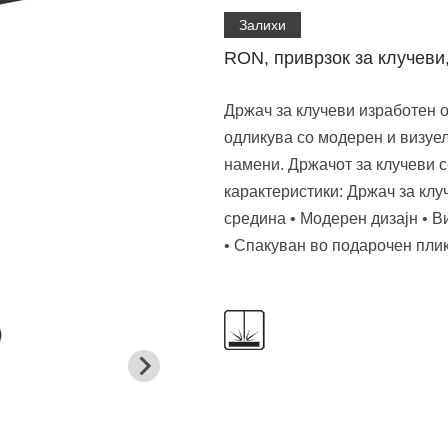
Залихи
RON, приврзок за клучеви
Држач за клучеви изработен о
одликува со модерен и визуел
намени. Држачот за клучеви с
карактеристики: Држач за клуч
средина • Модерен дизајн • В
• Спакуван во подарочен пли