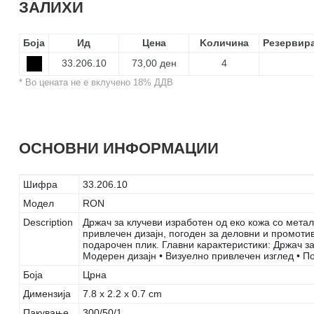
ЗАЛИХИ
Боја
Ид
Цена
Kоличина
Резервир
33.206.10
73,00 ден
4
* Во цената не е вклучено 18% ДДВ
ОСНОВНИ ИНФОРМАЦИИ
Шифра
33.206.10
Модел
RON
Description
Држач за клучеви изработен од еко кожа со мета
привлечен дизајн, погоден за деловни и промоти
подарочен плик. Главни карактеристики: Држач за
Модерен дизајн • Визуелно привлечен изглед • П
Боја
Црна
Димензија
7.8 x 2.2 x 0.7 cm
Пакување
300/50/1