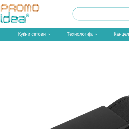
Skip
to
content
Куќни сетови
Технологија
Канцел