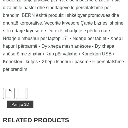
dizajnit të pastër dhe sipërfaqeve të përshtatshme për
brendim, BERN është produkt i shkëlqyer promovues dhe
dhuratë korporative. Veçoritë kryesore Çantë biznesi shpine
• Tri ndarje kryesore • Dorezë mbartjeje e përforcuar •
Ndarje e mbushur për laptop 17" • Ndarje për tablet • Xhep i
hapur i përparmë • Dy xhepa mesh anësorë • Dy xhepa
anësorë me zinxhir • Rrip për valixhe • Konektori USB •
Konektori i kufjes • Xhep i fshehur i pasëm • E përshtatshme
për brendim
Pamja 3D
RELATED PRODUCTS