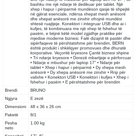
bashku me një ndarje të dedikuar për tablet. Një
xhep i hapur i përparmë mundëson qasje të shpejtë
në gjërat esenciale, ndërsa xhepat mesh anësorë
dhe xhepat anësorë me zinxhir ofrojnë mundësi
shtesë ruajtjeje. Konektori i integruar USB dhe ai i
kufjes, të kombinuara me një xhep të fshehur të
pasëm, e bëjnë këtë model zgjidhje praktike për
mjedise moderne biznesi. Falë dizajnit të pastër dhe
sipërfaqeve të përshtatshme për brendim, BERN
është produkt i shkëlqyer promovues dhe dhuratë
korporative. Veçoritë kryesore Çantë biznesi shpine
• Tri ndarje kryesore • Dorezë mbartjeje e përforcuar
• Ndarje e mbushur për laptop 17" • Ndarje për
tablet • Xhep i hapur i përparmë • Dy xhepa mesh
anësorë • Dy xhepa anësorë me zinxhir • Rrip për
valixhe • Konektori USB • Konektori i kufjes • Xhep i
fshehur i pasëm • E përshtatshme për brendim
Brendi
BRUNO
Ngjyra
E zezë
Dimensioni
48 x 36 x 26 cm
Paketë
8/1
Pesha
1.00 kg
neto
Kapaciteti
17", 8''