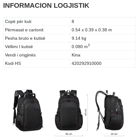
INFORMACION LOGJISTIK
Copë për kuti
8
Përmasat e cartonit
0.54 x 0.39 x 0.38 m
Pesha bruto e kutisë
9.14 kg
3
Vëllimi I kutisë
0.080 m
Vendi i origjinës
Kina
Kodi HS
420292910000