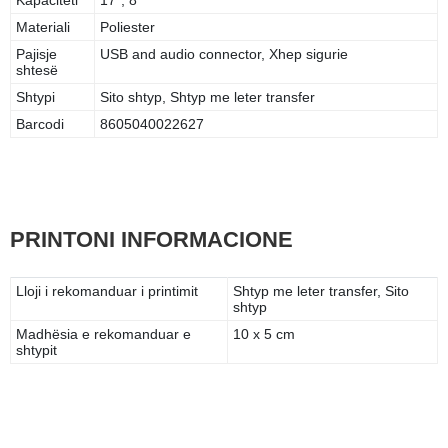
Materiali
Poliester
Pajisje
USB and audio connector, Xhep sigurie
shtesë
Shtypi
Sito shtyp, Shtyp me leter transfer
Barcodi
8605040022627
PRINTONI INFORMACIONE
Lloji i rekomanduar i printimit
Shtyp me leter transfer, Sito
shtyp
Madhësia e rekomanduar e
10 x 5 cm
shtypit