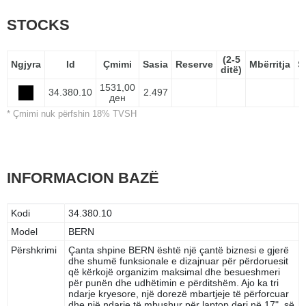
STOCKS
(2-5
Ngjyra
Id
Çmimi
Sasia
Reserve
Mbërritja
S
ditë)
1531,00
34.380.10
2.497
ден
* Çmimi nuk përfshin 18% TVSH
INFORMACION BAZË
Kodi
34.380.10
Model
BERN
Përshkrimi
Çanta shpine BERN është një çantë biznesi e gjerë
dhe shumë funksionale e dizajnuar për përdoruesit
që kërkojë organizim maksimal dhe besueshmeri
për punën dhe udhëtimin e përditshëm. Ajo ka tri
ndarje kryesore, një dorezë mbartjeje të përforcuar
dhe një ndarje të mbushur për laptop deri në 17", së