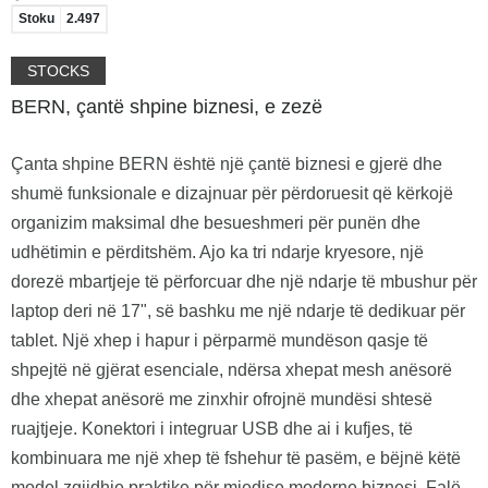
Stoku
2.497
STOCKS
BERN, çantë shpine biznesi, e zezë
Çanta shpine BERN është një çantë biznesi e gjerë dhe
shumë funksionale e dizajnuar për përdoruesit që kërkojë
organizim maksimal dhe besueshmeri për punën dhe
udhëtimin e përditshëm. Ajo ka tri ndarje kryesore, një
dorezë mbartjeje të përforcuar dhe një ndarje të mbushur për
laptop deri në 17", së bashku me një ndarje të dedikuar për
tablet. Një xhep i hapur i përparmë mundëson qasje të
shpejtë në gjërat esenciale, ndërsa xhepat mesh anësorë
dhe xhepat anësorë me zinxhir ofrojnë mundësi shtesë
ruajtjeje. Konektori i integruar USB dhe ai i kufjes, të
kombinuara me një xhep të fshehur të pasëm, e bëjnë këtë
model zgjidhje praktike për mjedise moderne biznesi. Falë