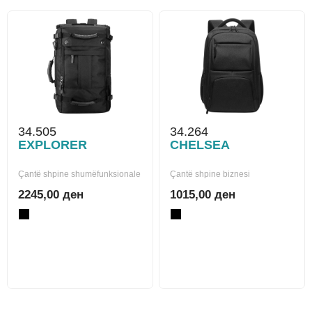
34.505
34.264
EXPLORER
CHELSEA
Çantë shpine shumëfunksionale
Çantë shpine biznesi
2245,00 ден
1015,00 ден