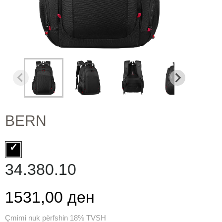
BERN
34.380.10
1531,00 ден
Çmimi nuk përfshin 18% TVSH