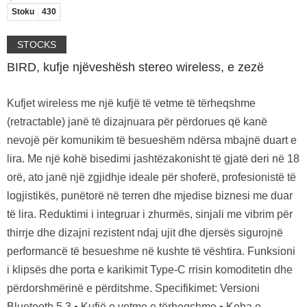
Stoku
430
STOCKS
BIRD, kufje njëveshësh stereo wireless, e zezë
Kufjet wireless me një kufjë të vetme të tërheqshme
(retractable) janë të dizajnuara për përdorues që kanë
nevojë për komunikim të besueshëm ndërsa mbajnë duart e
lira. Me një kohë bisedimi jashtëzakonisht të gjatë deri në 18
orë, ato janë një zgjidhje ideale për shoferë, profesionistë të
logjistikës, punëtorë në terren dhe mjedise biznesi me duar
të lira. Reduktimi i integruar i zhurmës, sinjali me vibrim për
thirrje dhe dizajni rezistent ndaj ujit dhe djersës sigurojnë
performancë të besueshme në kushte të vështira. Funksioni
i klipsës dhe porta e karikimit Type-C rrisin komoditetin dhe
përdorshmërinë e përditshme. Specifikimet: Versioni
Bluetooth 5.3 • Kufjë e vetme e tërheqshme • Koha e