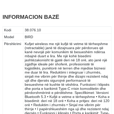
INFORMACION BAZË
Kodi
38.076.10
Model
BIRD
Përshkrimi
Kufjet wireless me një kufjë të vetme të tërheqshme
(retractable) janë të dizajnuara për përdorues që
kanë nevojë për komunikim të besueshëm ndërsa
mbajnë duart e lira. Me një kohë bisedimi
jashtëzakonisht të gjatë deri në 18 orë, ato janë një
zgjidhje ideale për shoferë, profesionistë të
logjistikës, punëtorë në terren dhe mjedise biznesi
me duar të lira. Reduktimi i integruar i zhurmës,
sinjali me vibrim për thirrje dhe dizajni rezistent ndaj
ujit dhe djersës sigurojnë performancë të
besueshme në kushte të vështira. Funksioni i klipsës
dhe porta e karikimit Type-C rrisin komoditetin dhe
përdorshmërinë e përditshme. Specifikimet: Versioni
Bluetooth 5.3 • Kufjë e vetme e tërheqshme • Koha e
bisedimit: deri në 18 orë • Koha e pritjes: deri në 120
orë • Reduktim i zhurmës • Sinjal me vibrim për
thirrje • I papërshkueshëm nga uji dhe rezistent ndaj
djersës • Funksioni i klipsës • Porta e karikimit: Type-