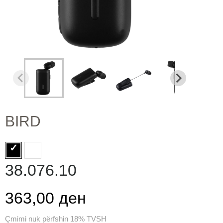
BIRD
38.076.10
363,00 ден
Çmimi nuk përfshin 18% TVSH