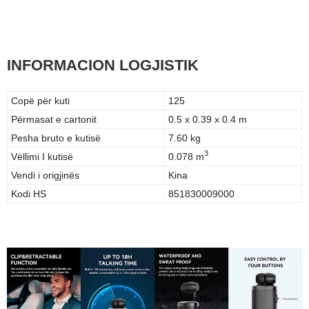
INFORMACION LOGJISTIK
Copë për kuti
125
Përmasat e cartonit
0.5 x 0.39 x 0.4 m
Pesha bruto e kutisë
7.60 kg
3
Vëllimi I kutisë
0.078 m
Vendi i origjinës
Kina
Kodi HS
851830009000