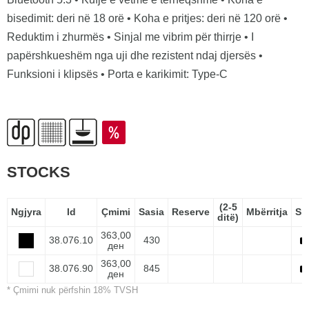
bisedimit: deri në 18 orë • Koha e pritjes: deri në 120 orë •
Reduktim i zhurmës • Sinjal me vibrim për thirrje • I
papërshkueshëm nga uji dhe rezistent ndaj djersës •
Funksioni i klipsës • Porta e karikimit: Type-C
STOCKS
(2-5
Ngjyra
Id
Çmimi
Sasia
Reserve
Mbërritja
Sp
ditë)
363,00
38.076.10
430
ден
363,00
38.076.90
845
ден
* Çmimi nuk përfshin 18% TVSH