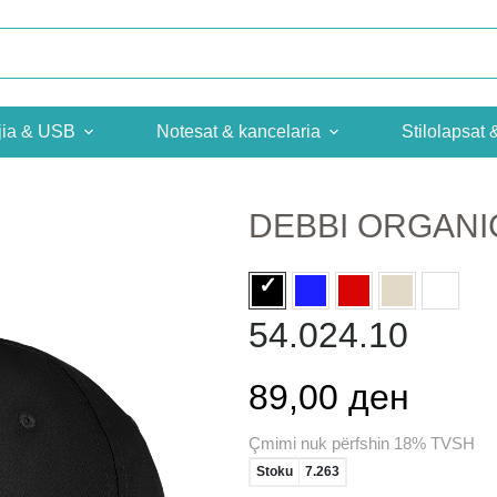
jia & USB
Notesat & kancelaria
Stilolapsat 
DEBBI ORGANI
54.024.10
89,00 ден
Çmimi nuk përfshin 18% TVSH
Stoku
7.263