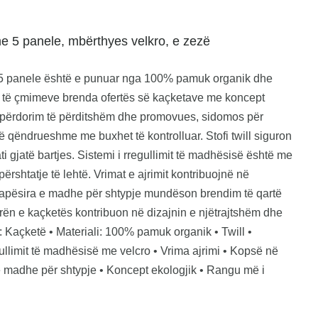
5 panele, mbërthyes velkro, e zezë
panele është e punuar nga 100% pamuk organik dhe
 të çmimeve brenda ofertës së kaçketave me koncept
r përdorim të përditshëm dhe promovues, sidomos për
ë qëndrueshme me buxhet të kontrolluar. Stofi twill siguron
 gjatë bartjes. Sistemi i rregullimit të madhësisë është me
rshtatje të lehtë. Vrimat e ajrimit kontribuojnë në
hapësira e madhe për shtypje mundëson brendim të qartë
ën e kaçketës kontribuon në dizajnin e njëtrajtshëm dhe
e: Kaçketë • Materiali: 100% pamuk organik • Twill •
gullimit të madhësisë me velcro • Vrima ajrimi • Kopsë në
e madhe për shtypje • Koncept ekologjik • Rangu më i