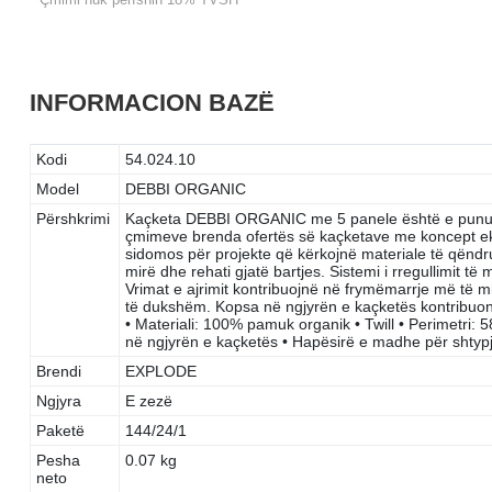
INFORMACION BAZË
Kodi
54.024.10
Model
DEBBI ORGANIC
Përshkrimi
Kaçketa DEBBI ORGANIC me 5 panele është e punua
çmimeve brenda ofertës së kaçketave me koncept ek
sidomos për projekte që kërkojnë materiale të qëndru
mirë dhe rehati gjatë bartjes. Sistemi i rregullimit 
Vrimat e ajrimit kontribuojnë në frymëmarrje më të
të dukshëm. Kopsa në ngjyrën e kaçketës kontribuon n
• Materiali: 100% pamuk organik • Twill • Perimetri: 5
në ngjyrën e kaçketës • Hapësirë e madhe për shtypj
Brendi
EXPLODE
Ngjyra
E zezë
Paketë
144/24/1
Pesha
0.07 kg
neto