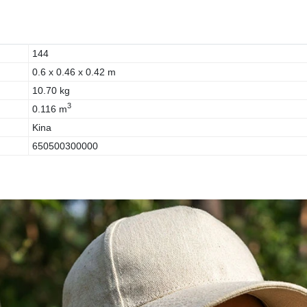
144
0.6 x 0.46 x 0.42 m
10.70 kg
3
0.116 m
Kina
650500300000