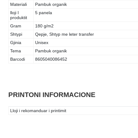
Materiali
Pambuk organik
lloji I
5 panela
produktit
Gram
180 g/m2
Shtypi
Qepje, Shtyp me leter transfer
Gjinia
Unisex
Tema
Pambuk organik
Barcodi
8605040086452
PRINTONI INFORMACIONE
Lloji i rekomanduar i printimit