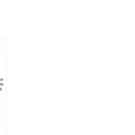
he
të
së