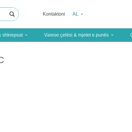
Kontaktoni
AL
& shkrepsat
Varese çelësi & mjetet e punës
C