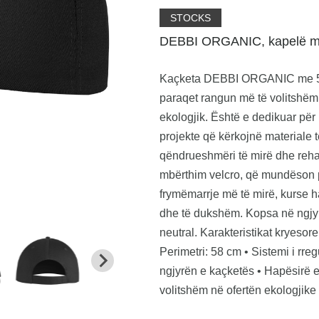
STOCKS
DEBBI ORGANIC, kapelë me 
Kaçketa DEBBI ORGANIC me 5 
paraqet rangun më të volitshëm
ekologjik. Është e dedikuar pë
projekte që kërkojnë materiale t
qëndrueshmëri të mirë dhe rehati
mbërthim velcro, që mundëson pë
frymëmarrje më të mirë, kurse 
dhe të dukshëm. Kopsa në ngjyr
neutral. Karakteristikat kryesor
Perimetri: 58 cm • Sistemi i rre
ngjyrën e kaçketës • Hapësirë 
volitshëm në ofertën ekologjike