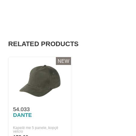
RELATED PRODUCTS
NEW
54.033
DANTE
Kapelë me 5 panele, kopçë
velcro