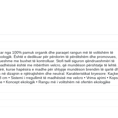
r nga 100% pamuk organik dhe paraqet rangun më të volitshëm të
ologjik. Është e dedikuar për përdorim të përditshëm dhe promovues,
eshme me buxhet të kontrolluar. Stofi twill siguron qëndrueshmëri të
të madhësisë është me mbërthim velcro, që mundëson përshtatje të lehtë.
 mirë, kurse hapësira e madhe për shtypje mundëson brendim të qartë d
ë dizajnin e njëtrajtshëm dhe neutral. Karakteristikat kryesore: Kaçke
8 cm • Sistemi i rregullimit të madhësisë me velcro • Vrima ajrimi • Kop
e • Koncept ekologjik • Rangu më i volitshëm në ofertën ekologjike