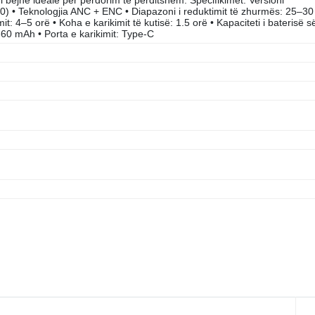
0) • Teknologjia ANC + ENC • Diapazoni i reduktimit të zhurmës: 25–30
it: 4–5 orë • Koha e karikimit të kutisë: 1.5 orë • Kapaciteti i baterisë s
 360 mAh • Porta e karikimit: Type-C