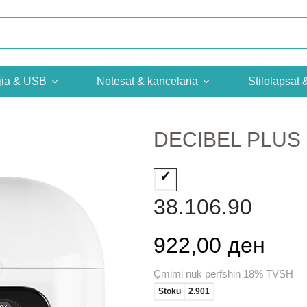
jia & USB
Notesat & kancelaria
Stilolapsat 
DECIBEL PLUS
38.106.90
922,00 ден
Çmimi nuk përfshin 18% TVSH
Stoku
2.901