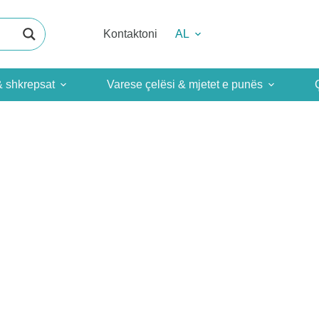
Kontaktoni
AL
& shkrepsat
Varese çelësi & mjetet e punës