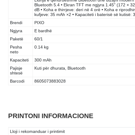
Bluetooth 5.4 • Ekran TFT me ngjyra 1.45" (172 × 32
dB • Koha e thirrjeve: deri në 4 orë • Koha e riprodhim
kufjeve: 35 mAh ×2 • Kapaciteti i baterisë së kutisë:
Brendi
PIXO
Ngjyra
E bardhë
Paketë
60/1
Pesha
0.14 kg
neto
Kapaciteti
300 mAh
Pajisje
Kuti për dhurata, Bluetooth
shtesë
Barcodi
8605073883028
PRINTONI INFORMACIONE
Lloji i rekomanduar i printimit