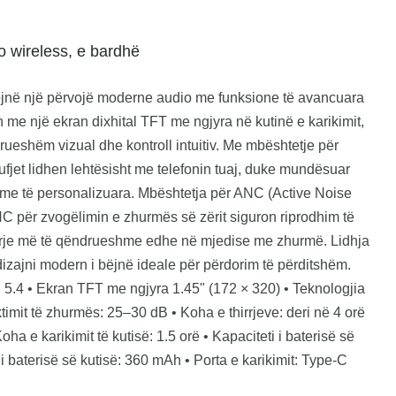
 wireless, e bardhë
ojnë një përvojë moderne audio me funksione të avancuara
 me një ekran dixhital TFT me ngjyra në kutinë e karikimit,
rueshëm vizual dhe kontroll intuitiv. Me mbështetje për
jet lidhen lehtësisht me telefonin tuaj, duke mundësuar
lime të personalizuara. Mbështetja për ANC (Active Noise
C për zvogëlimin e zhurmës së zërit siguron riprodhim të
rrje më të qëndrueshme edhe në mjedise me zhurmë. Lidhja
zajni modern i bëjnë ideale për përdorim të përditshëm.
h 5.4 • Ekran TFT me ngjyra 1.45" (172 × 320) • Teknologjia
mit të zhurmës: 25–30 dB • Koha e thirrjeve: deri në 4 orë
oha e karikimit të kutisë: 1.5 orë • Kapaciteti i baterisë së
i baterisë së kutisë: 360 mAh • Porta e karikimit: Type-C