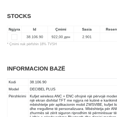
STOCKS
Ngjyra
Id
Çmimi
Sasia
Reser
38.106.90
922,00 ден
2.901
* Çmimi nuk përfshin 18% TVSH
INFORMACION BAZË
Kodi
38.106.90
Model
DECIBEL PLUS
Përshkrimi
Kufjet wireless ANC + ENC ofrojnë një përvojë mode
një ekran dixhital TFT me ngjyra në kutinë e karikimi
mbështetje për aplikacionin mobil ZWSVIBE, kufjet li
dhe rregullime të personalizuara. Mbështetja për AN
zhurmës së zërit siguron riprodhim të përmirësuar 
Lidhja e qëndrueshme Bluetooth dhe dizajni modern i 