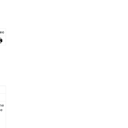
ec
 me
Me