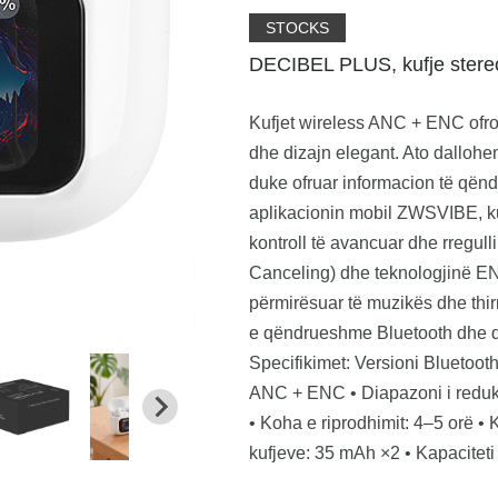
STOCKS
DECIBEL PLUS, kufje stereo
Kufjet wireless ANC + ENC ofr
dhe dizajn elegant. Ato dallohen
duke ofruar informacion të qënd
aplikacionin mobil ZWSVIBE, kuf
kontroll të avancuar dhe rregul
Canceling) dhe teknologjinë EN
përmirësuar të muzikës dhe thi
e qëndrueshme Bluetooth dhe di
Specifikimet: Versioni Bluetoot
ANC + ENC • Diapazoni i redukti
• Koha e riprodhimit: 4–5 orë • K
kufjeve: 35 mAh ×2 • Kapaciteti 