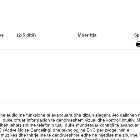
ve
(2-5 ditë)
Mbërritja
Sp
rne audio me funksione të avancuara dhe dizajn elegant. Ato dallohen
t, duke ofruar informacion të qëndrueshëm vizual dhe kontroll intuitiv. 
dhen lehtësisht me telefonin tuaj, duke mundësuar kontroll të avancuar
C (Active Noise Canceling) dhe teknologjinë ENC për zvogëlimin e
të muzikës dhe thirrje më të qëndrueshme edhe në mjedise me zhurmë.
bëjnë ideale për përdorim të përditshëm. Specifikimet: Versioni