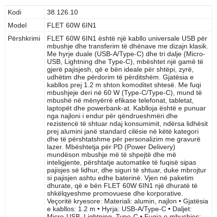
Kodi
38.126.10
Model
FLET 60W 6IN1
Përshkrimi
FLET 60W 6IN1 është një kabllo universale USB për
mbushje dhe transferim të dhënave me dizajn klasik.
Me hyrje duale (USB-A/Type-C) dhe tri dalje (Micro-
USB, Lightning dhe Type-C), mbështet një gamë të
gjerë pajisjesh, që e bën ideale për shtëpi, zyrë,
udhëtim dhe përdorim të përditshëm. Gjatësia e
kabllos prej 1.2 m shton komoditet shtesë. Me fuqi
mbushjeje deri në 60 W (Type-C/Type-C), mund të
mbushë në mënyërrë efikase telefonat, tabletat,
laptopët dhe powerbank-at. Kablloja është e punuar
nga najloni i endur për qëndrueshmëri dhe
rezistencë të shtuar ndaj konsumimit, ndërsa lidhësit
prej alumini janë standard cilësie në këtë kategori
dhe të përshtatshme për personalizim me gravurë
lazer. Mbështetja për PD (Power Delivery)
mundëson mbushje më të shpejtë dhe më
inteligjente, përshtatje automatike të fuqisë sipas
pajisjes së lidhur, dhe siguri të shtuar, duke mbrojtur
si pajisjen ashtu edhe baterinë. Vjen në paketim
dhurate, që e bën FLET 60W 6IN1 një dhuratë të
shkëlqyeshme promovuese dhe korporative.
Veçoritë kryesore: Materiali: alumin, najlon • Gjatësia
e kabllos: 1.2 m • Hyrja: USB-A/Type-C • Daljet:
Micro-USB, Lightning, Type-C • Fuqia e mbushjes: