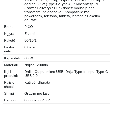
deri në 60 W (Type-C/Type-C) • Mbështetje PD
(Power Delivery) • Funksionet: mbushje dhe
transferim i të dhënave • Kompatibile me:
powerbank, telefona, tableta, laptopë • Paketim
dhurate
Brendi
PIXO
Ngjyra
E zezë
Paketë
80/10/1
Pesha
0.07 kg
neto
Kapaciteti
60 W
Materiali
Najloni, Alumin
lloji I
Dalje, Output micro USB, Dalja Type-c, Input Type-C,
produktit
USB 2.0
Pajisje
Kuti për dhurata
shtesë
Shtypi
Gravim me laser
Barcodi
8605025654584