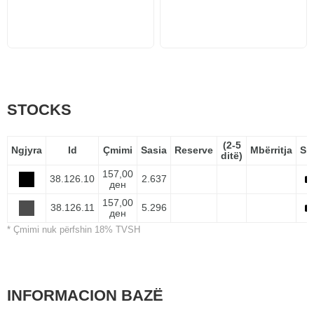
STOCKS
(2-5
Ngjyra
Id
Çmimi
Sasia
Reserve
Mbërritja
Sp
ditë)
157,00
38.126.10
2.637
ден
157,00
38.126.11
5.296
ден
* Çmimi nuk përfshin 18% TVSH
INFORMACION BAZË