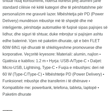
shtuar ndaj konsumimit, ndërsa lidhësit prej alumini janë
standard cilësie në këtë kategori dhe të përshtatshme për
personalizim me gravurë lazer. Mbështetja për PD (Power
Delivery) mundëson mbushje më të shpejtë dhe më
inteligjente, përshtatje automatike të fuqisë sipas pajisjes së
lidhur, dhe siguri të shtuar, duke mbrojtur si pajisjen ashtu
edhe baterinë. Vjen në paketim dhurate, që e bën FLET
60W 6IN1 një dhuratë të shkëlqyeshme promovuese dhe
korporative. Veçoritë kryesore: Materiali: alumin, najlon •
Gjatësia e kabllos: 1.2 m • Hyrja: USB-A/Type-C • Daljet:
Micro-USB, Lightning, Type-C • Fuqia e mbushjes: deri në
60 W (Type-C/Type-C) • Mbështetje PD (Power Delivery) •
Funksionet: mbushje dhe transferim i të dhënave •
Kompatibile me: powerbank, telefona, tableta, laptopë •
Paketim dhurate