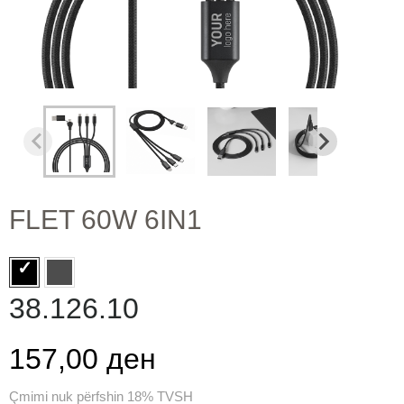
FLET 60W 6IN1
38.126.10
157,00 ден
Çmimi nuk përfshin 18% TVSH