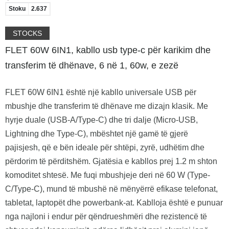
Stoku
2.637
STOCKS
FLET 60W 6IN1, kabllo usb type-c për karikim dhe
transferim të dhënave, 6 në 1, 60w, e zezë
FLET 60W 6IN1 është një kabllo universale USB për
mbushje dhe transferim të dhënave me dizajn klasik. Me
hyrje duale (USB-A/Type-C) dhe tri dalje (Micro-USB,
Lightning dhe Type-C), mbështet një gamë të gjerë
pajisjesh, që e bën ideale për shtëpi, zyrë, udhëtim dhe
përdorim të përditshëm. Gjatësia e kabllos prej 1.2 m shton
komoditet shtesë. Me fuqi mbushjeje deri në 60 W (Type-
C/Type-C), mund të mbushë në mënyërrë efikase telefonat,
tabletat, laptopët dhe powerbank-at. Kablloja është e punuar
nga najloni i endur për qëndrueshmëri dhe rezistencë të