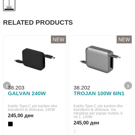
RELATED PRODUCTS
NEW
NEW
‹
›
38.203
38.202
GALVAN 240W
TROJAN 100W 6IN1
Kabllo Type-C për karikim dhe
Kabllo Type-C për karikim dhe
transferim të dhënave, 240W
transferim të dhënave, me
mbajtëse për pajisje mobile, 6
245,00 ден
në 1, 100W
245,00 ден