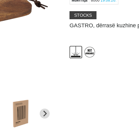
Mbërritja
8000
19.08.26.
STOCKS
GASTRO, dërrasë kuzhine pre