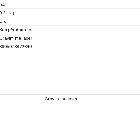
50/1
0.21 kg
Dru
Kuti për dhurata
Gravim me laser
8605073872640
Gravim me laser