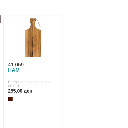
41.059
HAM
Dërrasë druri për prerje dhe
servirje
255,00 ден