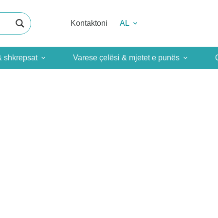
Kontaktoni
AL
& shkrepsat
Varese çelësi & mjetet e punës