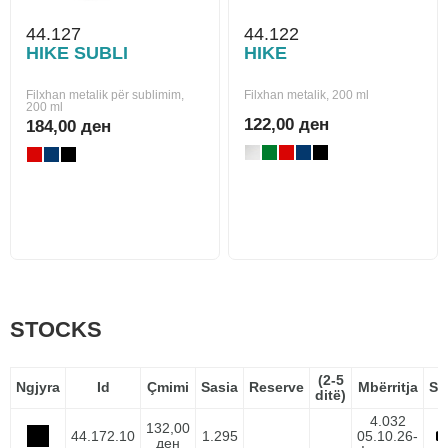
44.127
44.122
HIKE SUBLI
HIKE
Filxhan metalik për sublimim,
Filxhan metalik, 200 ml
200 ml
122,00 ден
184,00 ден
STOCKS
(2-5
Ngjyra
Id
Çmimi
Sasia
Reserve
Mbërritja
Sp
ditë)
4.032
132,00
44.172.10
1.295
05.10.26-
ден