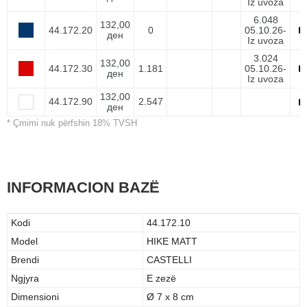
Iz uvoza
6.048
132,00
44.172.20
0
05.10.26-
ден
Iz uvoza
3.024
132,00
44.172.30
1.181
05.10.26-
ден
Iz uvoza
132,00
44.172.90
2.547
ден
* Çmimi nuk përfshin 18% TVSH
INFORMACION BAZË
Kodi
44.172.10
Model
HIKE MATT
Brendi
CASTELLI
Ngjyra
E zezë
Dimensioni
Ø 7 x 8 cm