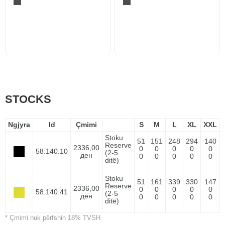
STOCKS
Ngjyra
Id
Çmimi
S
M
L
XL
XXL
Stoku
51
151
248
294
140
Reserve
2336,00
0
0
0
0
0
58.140.10
(2-5
ден
0
0
0
0
0
ditë)
Stoku
51
161
339
330
147
Reserve
2336,00
0
0
0
0
0
58.140.41
(2-5
ден
0
0
0
0
0
ditë)
* Çmimi nuk përfshin 18% TVSH