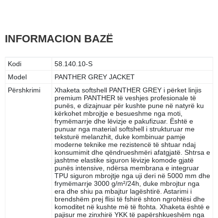
INFORMACION BAZË
Kodi
58.140.10-S
Model
PANTHER GREY JACKET
Përshkrimi
Xhaketa softshell PANTHER GREY i përket linjis
premium PANTHER të veshjes profesionale të
punës, e dizajnuar për kushte pune në natyrë ku
kërkohet mbrojtje e besueshme nga moti,
frymëmarrje dhe lëvizje e pakufizuar. Është e
punuar nga material softshell i strukturuar me
teksturë melanzhit, duke kombinuar pamje
moderne teknike me rezistencë të shtuar ndaj
konsumimit dhe qëndrueshmëri afatgjatë. Shtrsa e
jashtme elastike siguron lëvizje komode gjatë
punës intensive, ndërsa membrana e integruar
TPU siguron mbrojtje nga uji deri në 5000 mm dhe
frymëmarrje 3000 g/m²/24h, duke mbrojtur nga
era dhe shiu pa mbajtur lagështirë. Astarimi i
brendshëm prej flisi të fshirë shton ngrohtësi dhe
komoditet në kushte më të ftohta. Xhaketa është e
pajisur me zinxhirë YKK të papërshkueshëm nga