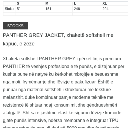
S
M
L
XL
Stoku
51
151
248
294
STOCKS
PANTHER GREY JACKET, xhaketë softshell me
kapuc, e zezë
Xhaketa softshell PANTHER GREY i përket linjis premium
PANTHER të veshjes profesionale të punës, e dizajnuar për
kushte pune në natyrë ku kërkohet mbrojtje e besueshme
nga moti, frymëmarrje dhe lëvizje e pakufizuar. Është e
punuar nga material softshell i strukturuar me teksturë
melanzhit, duke kombinuar pamje moderne teknike me
rezistencë të shtuar ndaj konsumimit dhe qëndrueshmëri
afatgjatë. Shtrsa e jashtme elastike siguron lëvizje komode
gjatë punës intensive, ndërsa membrana e integruar TPU