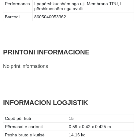
Performanca
I papërshkueshëm nga uji, Membrana TPU, I
përshkueshëm nga avulli
Barcodi
8605040053362
PRINTONI INFORMACIONE
No print informations
INFORMACION LOGJISTIK
Copë për kuti
15
Përmasat e cartonit
0.59 x 0.42 x 0.425 m
Pesha bruto e kutisë
14.16 kg