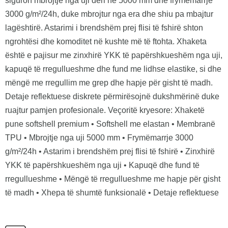
siguron mbrojtje nga uji deri në 5000 mm dhe frymëmarrje
3000 g/m²/24h, duke mbrojtur nga era dhe shiu pa mbajtur
lagështirë. Astarimi i brendshëm prej flisi të fshirë shton
ngrohtësi dhe komoditet në kushte më të ftohta. Xhaketa
është e pajisur me zinxhirë YKK të papërshkueshëm nga uji,
kapuqë të rregullueshme dhe fund me lidhse elastike, si dhe
mëngë me rregullim me grep dhe hapje për gisht të madh.
Detaje reflektuese diskrete përmirësojnë dukshmërinë duke
ruajtur pamjen profesionale. Veçoritë kryesore: Xhaketë
pune softshell premium • Softshell me elastan • Membranë
TPU • Mbrojtje nga uji 5000 mm • Frymëmarrje 3000
g/m²/24h • Astarim i brendshëm prej flisi të fshirë • Zinxhirë
YKK të papërshkueshëm nga uji • Kapuqë dhe fund të
rregullueshme • Mëngë të rregullueshme me hapje për gisht
të madh • Xhepa të shumtë funksionalë • Detaje reflektuese