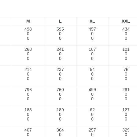
M
L
XL
XXL
498
595
457
434
0
0
0
0
0
0
0
0
268
241
187
101
0
0
0
0
0
0
0
0
214
237
54
76
0
0
0
0
0
0
0
0
796
760
499
261
0
0
0
0
0
0
0
0
188
189
62
127
0
0
0
0
0
0
0
0
407
364
257
329
0
0
0
0