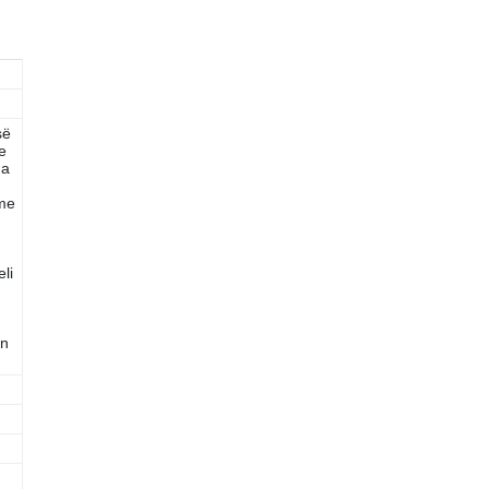
së
e
ga
 me
.
li
on