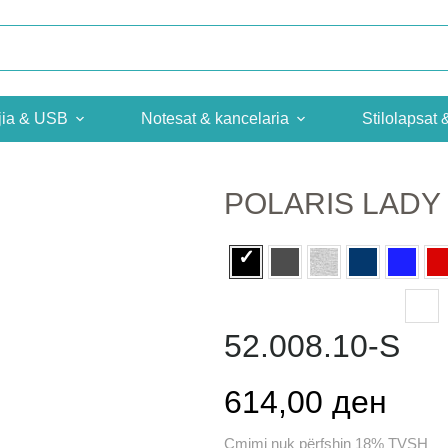
jia & USB
Notesat & kancelaria
Stilolapsat 
POLARIS LADY
52.008.10-S
614,00 ден
Çmimi nuk përfshin 18% TVSH