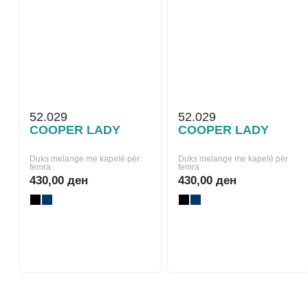
52.029
52.029
COOPER LADY
COOPER LADY
Duks melange me kapelë për
Duks melange me kapelë për
femra
femra
430,00 ден
430,00 ден