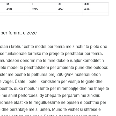
M
L
XL
XXL
498
595
457
434
për femra, e zezë
i i krehur është model për femra me zinxhir të plotë dhe
resë funksionale termike me prerje të përshtatur për femra.
r mundëson qëndrim më të mirë duke e ruajtur komoditetin
n këtë model të përshtatshëm për ambiente pune dhe outdoor.
tër me peshë të pëlhurës prej 280 g/m², materiali ofron
ë vogël. Është i butë, i këndshëm për veshje të gjatë dhe i
eshtë, duke mbetur i lehtë për mirëmbajtje dhe me tharje të
ë me shirit përforcues, dy xhepa të përparëm me zinxhir,
 lidhëse elastike të rregullueshme në pjesën e poshtme për
ë dhe përshtatje me siluetën. Mund të vishet si shtresë e