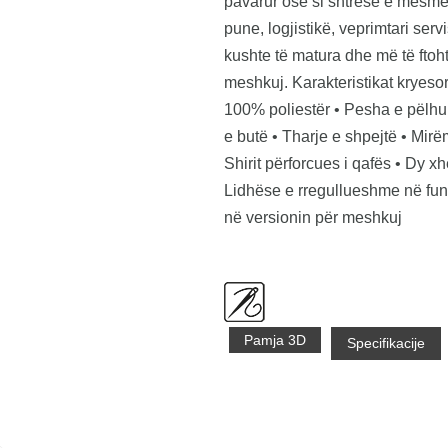
pavarur ose si shtresë e mesme
pune, logjistikë, veprimtari ser
kushte të matura dhe më të ftoh
meshkuj. Karakteristikat kryesor
100% poliestër • Pesha e pëlhurë
e butë • Tharje e shpejtë • Mirëm
Shirit përforcues i qafës • Dy 
Lidhëse e rregullueshme në fun
në versionin për meshkuj
Pamja 3D
Specifikacije