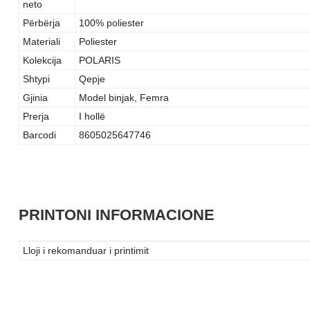
neto
Përbërja
100% poliester
Materiali
Poliester
Kolekcija
POLARIS
Shtypi
Qepje
Gjinia
Model binjak, Femra
Prerja
I hollë
Barcodi
8605025647746
PRINTONI INFORMACIONE
Lloji i rekomanduar i printimit