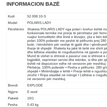
INFORMACION BAZË
Kodi
52.008.10-S
Model
POLARIS LADY
Përshkrimi
Xhaketa POLARIS LADY nga polari i krehur është model
funksionale termike me prerje të përshtatur për fem
ruajtur komoditetin dhe lirinë e lëvizjes, çka e bë
polari 100% poliestër me peshë të pëlhurës prej 280 g
butë, i këndshëm për veshje të gjatë dhe i qëndrues
tharje të shpejtë. Xhaketa ka jakë të lartë me shirit
dhe lidhëse elastike të rregullueshme në pjesën e po
Mund të vishet si shtresë e pavarur ose si shtresë 
logjistikë, veprimtari servisi dhe teknike, si dhe pë
është në dispozicion edhe në versionin për meshkuj. K
Përbërja: 100% poliestër • Pesha e pëlhurës: 280 g/m²
shpejtë • Mirëmbajtje e lehtë • Prerje lehtë e ngusht
zinxhir • Rripa elastikë në mëngë • Lidhëse e rregu
në versionin për meshkuj
Brendi
EXPLODE
Ngjyra
E zezë
Paketë
10/1
Pesha
0.43 kg