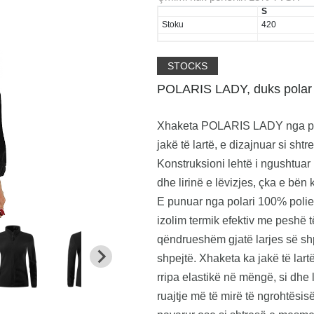
S
Stoku
420
STOCKS
POLARIS LADY, duks polar 
Xhaketa POLARIS LADY nga polar
jakë të lartë, e dizajnuar si sht
Konstruksioni lehtë i ngushtua
dhe lirinë e lëvizjes, çka e bë
E punuar nga polari 100% polies
izolim termik efektiv me peshë t
qëndrueshëm gjatë larjes së shp
shpejtë. Xhaketa ka jakë të lart
rripa elastikë në mëngë, si dhe
ruajtje më të mirë të ngrohtësis