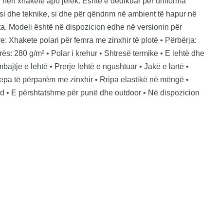
 nën xhaketë apo jelek. Është e dedikuar për uniforma
visi dhe teknike, si dhe për qëndrim në ambient të hapur në
ta. Modeli është në dispozicion edhe në versionin për
e: Xhakete polari për femra me zinxhir të plotë • Përbërja:
s: 280 g/m² • Polar i krehur • Shtresë termike • E lehtë dhe
bajtje e lehtë • Prerje lehtë e ngushtuar • Jakë e lartë •
xhepa të përparëm me zinxhir • Rripa elastikë në mëngë •
d • E përshtatshme për punë dhe outdoor • Në dispozicion