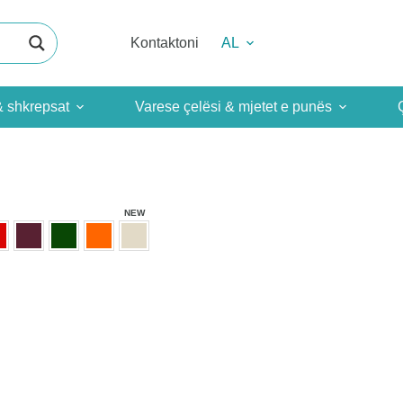
Kontaktoni
AL
& shkrepsat
Varese çelësi & mjetet e punës