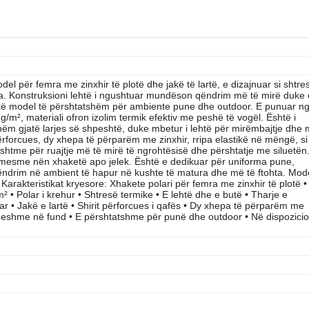
 për femra me zinxhir të plotë dhe jakë të lartë, e dizajnuar si shtre
ra. Konstruksioni lehtë i ngushtuar mundëson qëndrim më të mirë duke 
n këtë model të përshtatshëm për ambiente pune dhe outdoor. E punuar n
/m², materiali ofron izolim termik efektiv me peshë të vogël. Është i
hëm gjatë larjes së shpeshtë, duke mbetur i lehtë për mirëmbajtje dhe
 përforcues, dy xhepa të përparëm me zinxhir, rripa elastikë në mëngë, si
shtme për ruajtje më të mirë të ngrohtësisë dhe përshtatje me siluetën
e mesme nën xhaketë apo jelek. Është e dedikuar për uniforma pune,
r qëndrim në ambient të hapur në kushte të matura dhe më të ftohta. Mode
arakteristikat kryesore: Xhakete polari për femra me zinxhir të plotë •
 • Polar i krehur • Shtresë termike • E lehtë dhe e butë • Tharje e
uar • Jakë e lartë • Shirit përforcues i qafës • Dy xhepa të përparëm me
llueshme në fund • E përshtatshme për punë dhe outdoor • Në dispozici