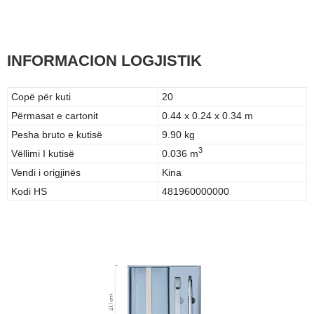
INFORMACION LOGJISTIK
Copë për kuti
20
Përmasat e cartonit
0.44 x 0.24 x 0.34 m
Pesha bruto e kutisë
9.90 kg
3
Vëllimi I kutisë
0.036 m
Vendi i origjinës
Kina
Kodi HS
481960000000