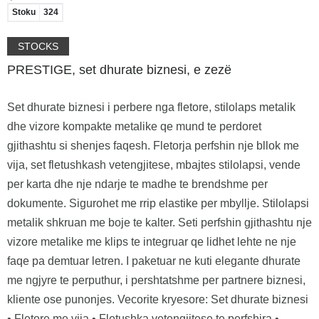
Stoku
324
STOCKS
PRESTIGE, set dhurate biznesi, e zezë
Set dhurate biznesi i perbere nga fletore, stilolaps metalik
dhe vizore kompakte metalike qe mund te perdoret
gjithashtu si shenjes faqesh. Fletorja perfshin nje bllok me
vija, set fletushkash vetengjitese, mbajtes stilolapsi, vende
per karta dhe nje ndarje te madhe te brendshme per
dokumente. Sigurohet me rrip elastike per mbyllje. Stilolapsi
metalik shkruan me boje te kalter. Seti perfshin gjithashtu nje
vizore metalike me klips te integruar qe lidhet lehte ne nje
faqe pa demtuar letren. I paketuar ne kuti elegante dhurate
me ngjyre te perputhur, i pershtatshme per partnere biznesi,
kliente ose punonjes. Vecorite kryesore: Set dhurate biznesi
• Fletore me vija • Fletushka vetengjitese te perfshira •