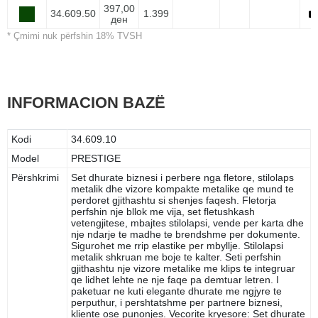
397,00
34.609.50
1.399
ден
* Çmimi nuk përfshin 18% TVSH
INFORMACION BAZË
Kodi
34.609.10
Model
PRESTIGE
Përshkrimi
Set dhurate biznesi i perbere nga fletore, stilolaps
metalik dhe vizore kompakte metalike qe mund te
perdoret gjithashtu si shenjes faqesh. Fletorja
perfshin nje bllok me vija, set fletushkash
vetengjitese, mbajtes stilolapsi, vende per karta dhe
nje ndarje te madhe te brendshme per dokumente.
Sigurohet me rrip elastike per mbyllje. Stilolapsi
metalik shkruan me boje te kalter. Seti perfshin
gjithashtu nje vizore metalike me klips te integruar
qe lidhet lehte ne nje faqe pa demtuar letren. I
paketuar ne kuti elegante dhurate me ngjyre te
perputhur, i pershtatshme per partnere biznesi,
kliente ose punonjes. Vecorite kryesore: Set dhurate