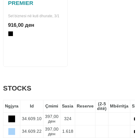
PREMIER
Set biznesi në kuti dhurate, 3/1
916,00 ден
STOCKS
(2-5
Ngjyra
Id
Çmimi
Sasia
Reserve
Mbërritja
Sp
ditë)
397,00
34.609.10
324
ден
397,00
34.609.22
1.618
ден