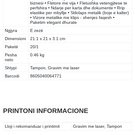
biznesi • Fletore me vija • Fletushka vetengjitese te
perfshira • Ndarje per karta dhe dokumente • Rrip
elastike per mbyllje • Stilolaps metalik (boje e kalter)
• Vizore metalike me klips - shenjes faqesh •
Paketim elegant dhurate
Ngjyra
E zezë
Dimensioni
21.1 x 21 x 3.1 cm
Paketë
20/1
Pesha
0.46 kg
neto
Shtypi
Tampon, Gravim me laser
Barcodi
8605040064771
PRINTONI INFORMACIONE
Lloji i rekomanduar i printimit
Gravim me laser, Tampon