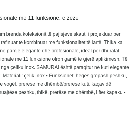
ionale me 11 funksione, e zezë
brenda koleksionit të pajisjeve skaut, i projektuar për
rafinuar të kombinuar me funksionalitet të lartë. Thika ka
hënë pamje elegante dhe profesionale, ideal për dhuratat
ksionale me 11 funksione ofron gamë të gjerë aplikimesh. Të
 nga çeliku inox. SAMURAI është paraqitur në kuti elegante
e: Materiali: çelik inox • Funksionet: heqës grepash peshku,
 e vogël, prerëse me dhëmbë/prerëse kuti, kaçavidë
kruajtëse peshku, thikë, prerëse me dhëmbë, lifter kapaku •