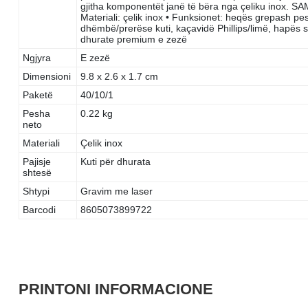
gjitha komponentët janë të bëra nga çeliku inox. SAM
Materiali: çelik inox • Funksionet: heqës grepash pe
dhëmbë/prerëse kuti, kaçavidë Phillips/limë, hapës s
dhurate premium e zezë
Ngjyra
E zezë
Dimensioni
9.8 x 2.6 x 1.7 cm
Paketë
40/10/1
Pesha
0.22 kg
neto
Materiali
Çelik inox
Pajisje
Kuti për dhurata
shtesë
Shtypi
Gravim me laser
Barcodi
8605073899722
PRINTONI INFORMACIONE