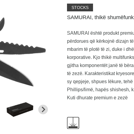
STOCKS
SAMURAI, thikë shumëfunks
SAMURAI është produkt premium 
përdorues që kërkojnë dizajn të 
mbarim të plotë të zi, duke i d
korporative. Kjo thikë multifun
gjitha komponentët janë të bëra
të zezë. Karakteristikat kryesor
sy qepjeje, shpues lëkure, tehë
Phillips/limë, hapës shishesh, 
Kuti dhurate premium e zezë