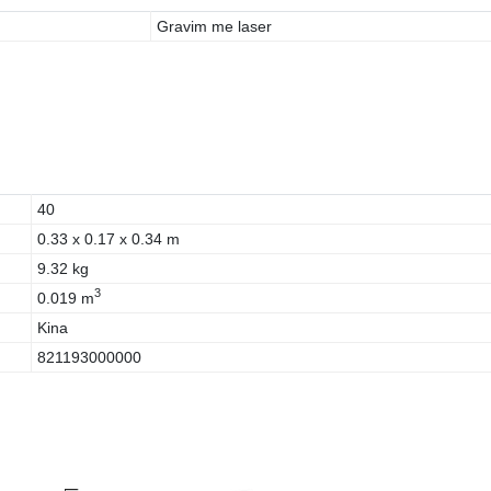
Gravim me laser
40
0.33 x 0.17 x 0.34 m
9.32 kg
3
0.019 m
Kina
821193000000