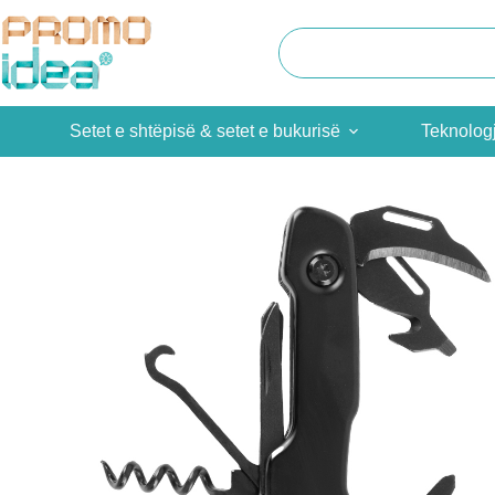
Skip
to
content
Setet e shtëpisë & setet e bukurisë
Teknolog