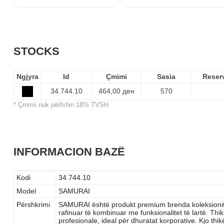
STOCKS
Ngjyra
Id
Çmimi
Sasia
Reser
34.744.10
464,00 ден
570
* Çmimi nuk përfshin 18% TVSH
INFORMACION BAZË
Kodi
34.744.10
Model
SAMURAI
Përshkrimi
SAMURAI është produkt premium brenda koleksionit të
rafinuar të kombinuar me funksionalitet të lartë. Th
profesionale, ideal për dhuratat korporative. Kjo th