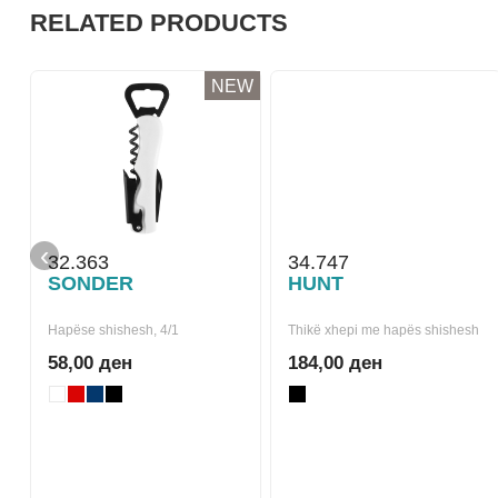
RELATED PRODUCTS
NEW
‹
32.363
34.747
SONDER
HUNT
Hapëse shishesh, 4/1
Thikë xhepi me hapës shishesh
58,00 ден
184,00 ден