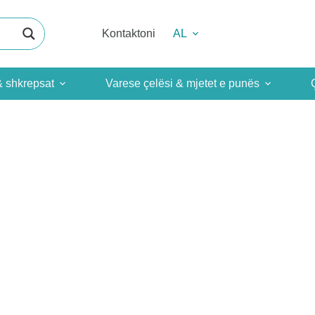
Kontaktoni
AL
& shkrepsat
Varese çelësi & mjetet e punës