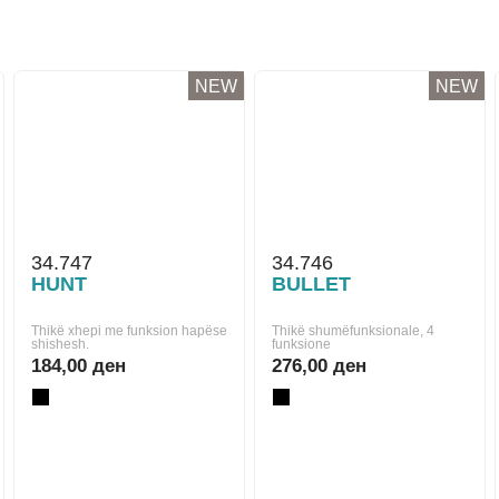
NEW
NEW
34.747
34.746
HUNT
BULLET
Thikë xhepi me funksion hapëse
Thikë shumëfunksionale, 4
shishesh.
funksione
184,00 ден
276,00 ден