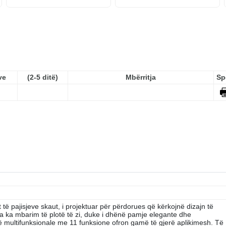
ve
(2-5 ditë)
Mbërritja
Sp
 pajisjeve skaut, i projektuar për përdorues që kërkojnë dizajn të
ika ka mbarim të plotë të zi, duke i dhënë pamje elegante dhe
ikë multifunksionale me 11 funksione ofron gamë të gjerë aplikimesh. Të