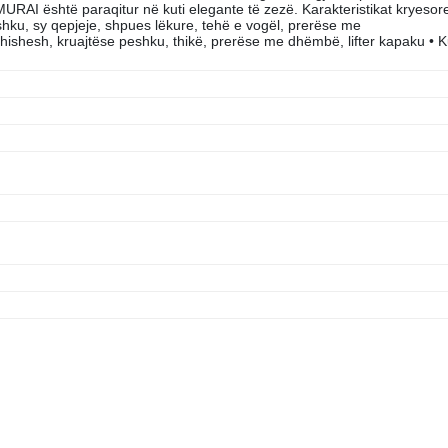
URAI është paraqitur në kuti elegante të zezë. Karakteristikat kryesor
shku, sy qepjeje, shpues lëkure, tehë e vogël, prerëse me
hishesh, kruajtëse peshku, thikë, prerëse me dhëmbë, lifter kapaku • K