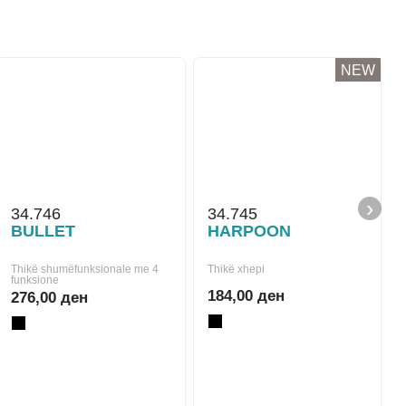
NEW
›
34.746
34.745
BULLET
HARPOON
Thikë shumëfunksionale me 4
Thikë xhepi
funksione
184,00 ден
276,00 ден