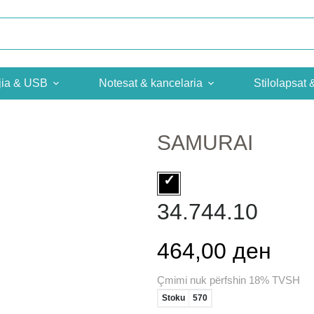
jia & USB
Notesat & kancelaria
Stilolapsat 
SAMURAI
34.744.10
464,00 ден
Çmimi nuk përfshin 18% TVSH
Stoku
570