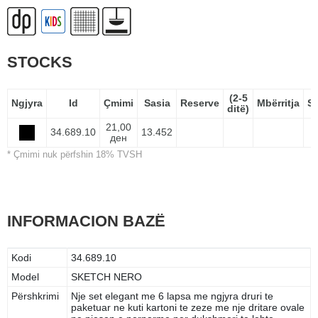
STOCKS
(2-5
Ngjyra
Id
Çmimi
Sasia
Reserve
Mbërritja
S
ditë)
21,00
34.689.10
13.452
ден
* Çmimi nuk përfshin 18% TVSH
INFORMACION BAZË
Kodi
34.689.10
Model
SKETCH NERO
Përshkrimi
Nje set elegant me 6 lapsa me ngjyra druri te
paketuar ne kuti kartoni te zeze me nje dritare ovale