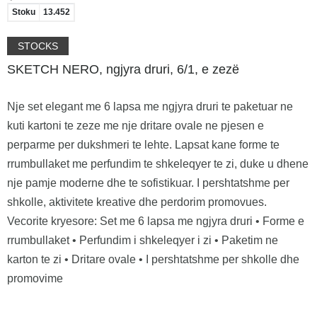
Stoku
13.452
STOCKS
SKETCH NERO, ngjyra druri, 6/1, e zezë
Nje set elegant me 6 lapsa me ngjyra druri te paketuar ne
kuti kartoni te zeze me nje dritare ovale ne pjesen e
perparme per dukshmeri te lehte. Lapsat kane forme te
rrumbullaket me perfundim te shkeleqyer te zi, duke u dhene
nje pamje moderne dhe te sofistikuar. I pershtatshme per
shkolle, aktivitete kreative dhe perdorim promovues.
Vecorite kryesore: Set me 6 lapsa me ngjyra druri • Forme e
rrumbullaket • Perfundim i shkeleqyer i zi • Paketim ne
karton te zi • Dritare ovale • I pershtatshme per shkolle dhe
promovime