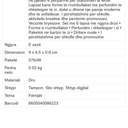
ne pjesen e perparme per dukshmeri te lehte.
Lapsat kane forme te rrumbullaket me perfundim te
shkeleqyer te zi, duke u dhene nje pamje moderne
dhe te sofistikuar. I pershtatshme per shkolle,
aktivitete kreative dhe perdorim promovues.
Vecorite kryesore: Set me 6 lapsa me ngjyra druri •
Forme e rrumbullaket • Perfundim i shkeleqyer i zi •
Paketim ne karton te zi • Dritare ovale • I
pershtatshme per shkolle dhe promovime
Ngjyra
E zezë
Dimensioni
9 x 4.5 x 0.8 cm
Paketë
576/48
Pesha
0.02 kg
neto
Materiali
Dru
Shtypi
Tampon, Sito shtyp, Shtyp digjital
Tema
Fëmijët
Barcodi
8605040086223