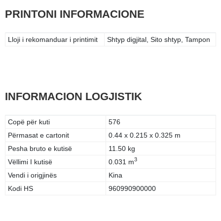
PRINTONI INFORMACIONE
Lloji i rekomanduar i printimit
Shtyp digjital, Sito shtyp, Tampon
INFORMACION LOGJISTIK
Copë për kuti
576
Përmasat e cartonit
0.44 x 0.215 x 0.325 m
Pesha bruto e kutisë
11.50 kg
3
Vëllimi I kutisë
0.031 m
Vendi i origjinës
Kina
Kodi HS
960990900000