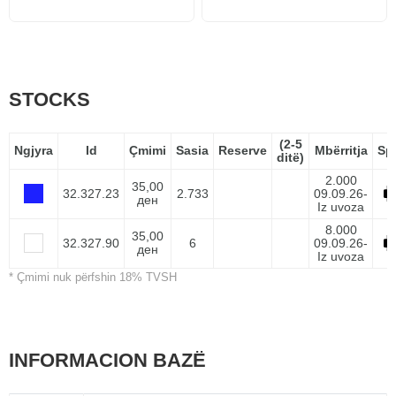
STOCKS
(2-5
Ngjyra
Id
Çmimi
Sasia
Reserve
Mbërritja
Sp
ditë)
2.000
35,00
32.327.23
2.733
09.09.26-
ден
Iz uvoza
8.000
35,00
32.327.90
6
09.09.26-
ден
Iz uvoza
* Çmimi nuk përfshin 18% TVSH
INFORMACION BAZË