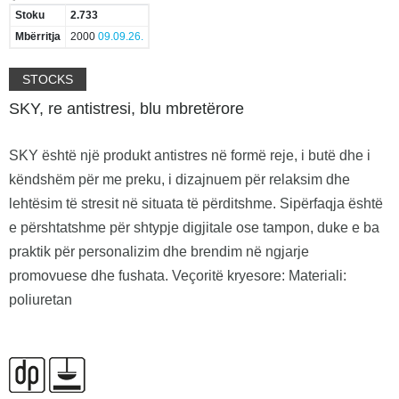
Stoku
2.733
Mbërritja
2000
09.09.26.
STOCKS
SKY, re antistresi, blu mbretërore
SKY është një produkt antistres në formë reje, i butë dhe i
këndshëm për me preku, i dizajnuem për relaksim dhe
lehtësim të stresit në situata të përditshme. Sipërfaqja është
e përshtatshme për shtypje digjitale ose tampon, duke e ba
praktik për personalizim dhe brendim në ngjarje
promovuese dhe fushata. Veçoritë kryesore: Materiali:
poliuretan