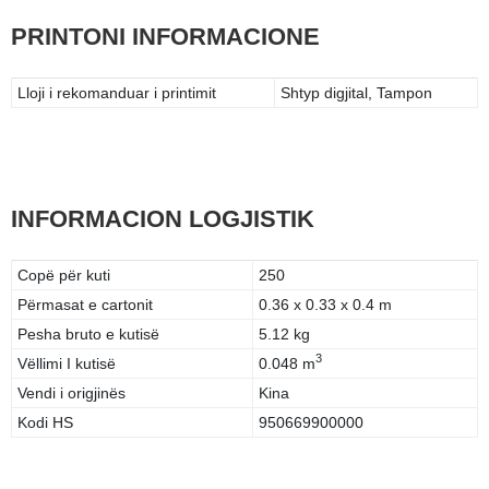
PRINTONI INFORMACIONE
Lloji i rekomanduar i printimit
Shtyp digjital, Tampon
INFORMACION LOGJISTIK
Copë për kuti
250
Përmasat e cartonit
0.36 x 0.33 x 0.4 m
Pesha bruto e kutisë
5.12 kg
3
Vëllimi I kutisë
0.048 m
Vendi i origjinës
Kina
Kodi HS
950669900000