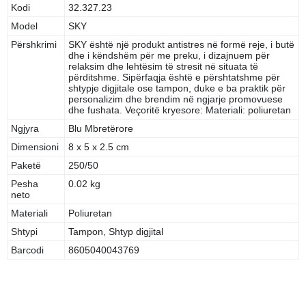
Kodi
32.327.23
Model
SKY
Përshkrimi
SKY është një produkt antistres në formë reje, i butë
dhe i këndshëm për me preku, i dizajnuem për
relaksim dhe lehtësim të stresit në situata të
përditshme. Sipërfaqja është e përshtatshme për
shtypje digjitale ose tampon, duke e ba praktik për
personalizim dhe brendim në ngjarje promovuese
dhe fushata. Veçoritë kryesore: Materiali: poliuretan
Ngjyra
Blu Mbretërore
Dimensioni
8 x 5 x 2.5 cm
Paketë
250/50
Pesha
0.02 kg
neto
Materiali
Poliuretan
Shtypi
Tampon, Shtyp digjital
Barcodi
8605040043769