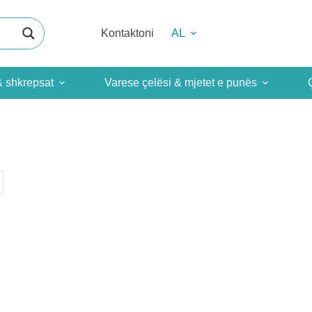
Kontaktoni
AL
& shkrepsat
Varese çelësi & mjetet e punës