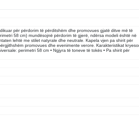
dikuar për përdorim të përditshëm dhe promovues gjatë ditve më të
rimetri 58 cm) mundësojnë përdorim të gjerë, ndërsa modeli është në
htaten lehtë me stilet natyrale dhe neutrale. Kapela vjen pa shirit për
 përgjithshëm promovues dhe evenimente verore. Karakteristikat kryeso
iversale: perimetri 58 cm • Ngjyra të toneve të tokës • Pa shirit për