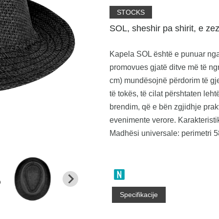
STOCKS
SOL, sheshir pa shirit, e ze
Kapela SOL është e punuar nga 
promovues gjatë ditve më të ng
cm) mundësojnë përdorim të gje
të tokës, të cilat përshtaten leh
brendim, që e bën zgjidhje pra
evenimente verore. Karakteristik
Madhësi universale: perimetri 58
Specifikacije