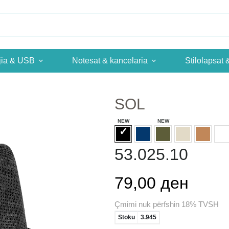
jia & USB
Notesat & kancelaria
Stilolapsat 
SOL
53.025.10
79,00 ден
Çmimi nuk përfshin 18% TVSH
Stoku
3.945