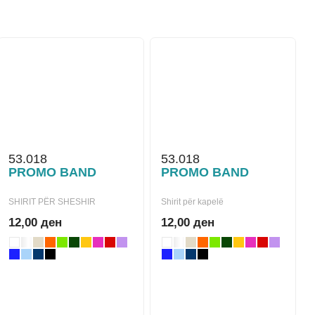
53.018
53.018
PROMO BAND
PROMO BAND
SHIRIT PËR SHESHIR
Shirit për kapelë
12,00 ден
12,00 ден