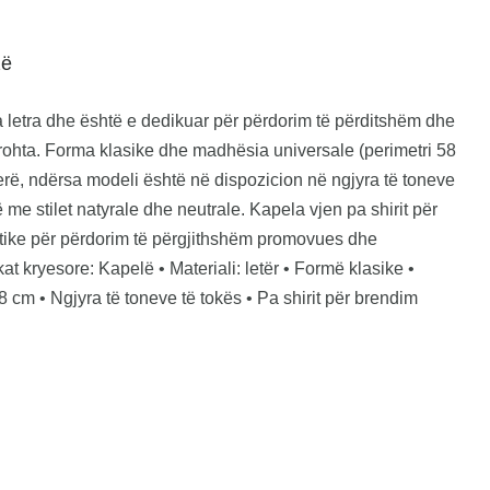
zë
letra dhe është e dedikuar për përdorim të përditshëm dhe
rohta. Forma klasike dhe madhësia universale (perimetri 58
rë, ndërsa modeli është në dispozicion në ngjyra të toneve
të me stilet natyrale dhe neutrale. Kapela vjen pa shirit për
ktike për përdorim të përgjithshëm promovues dhe
at kryesore: Kapelë • Materiali: letër • Formë klasike •
 cm • Ngjyra të toneve të tokës • Pa shirit për brendim