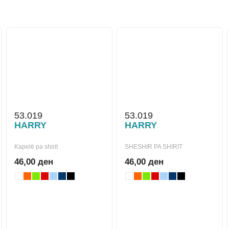
53.019
53.019
HARRY
HARRY
Kapelë pa shirit
SHESHIR PA SHIRIT
46,00 ден
46,00 ден