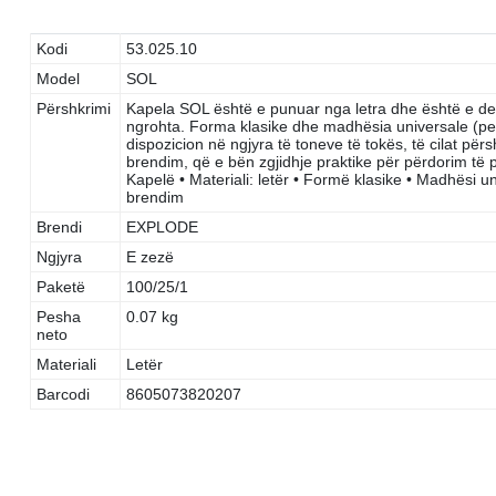
Kodi
53.025.10
Model
SOL
Përshkrimi
Kapela SOL është e punuar nga letra dhe është e de
ngrohta. Forma klasike dhe madhësia universale (pe
dispozicion në ngjyra të toneve të tokës, të cilat përs
brendim, që e bën zgjidhje praktike për përdorim të
Kapelë • Materiali: letër • Formë klasike • Madhësi un
brendim
Brendi
EXPLODE
Ngjyra
E zezë
Paketë
100/25/1
Pesha
0.07 kg
neto
Materiali
Letër
Barcodi
8605073820207