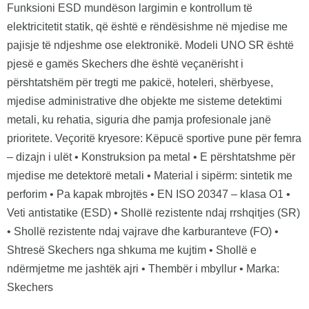
Funksioni ESD mundëson largimin e kontrollum të
elektricitetit statik, që është e rëndësishme në mjedise me
pajisje të ndjeshme ose elektronikë. Modeli UNO SR është
pjesë e gamës Skechers dhe është veçanërisht i
përshtatshëm për tregti me pakicë, hoteleri, shërbyese,
mjedise administrative dhe objekte me sisteme detektimi
metali, ku rehatia, siguria dhe pamja profesionale janë
prioritete. Veçoritë kryesore: Këpucë sportive pune për femra
– dizajn i ulët • Konstruksion pa metal • E përshtatshme për
mjedise me detektorë metali • Material i sipërm: sintetik me
perforim • Pa kapak mbrojtës • EN ISO 20347 – klasa O1 •
Veti antistatike (ESD) • Shollë rezistente ndaj rrshqitjes (SR)
• Shollë rezistente ndaj vajrave dhe karburanteve (FO) •
Shtresë Skechers nga shkuma me kujtim • Shollë e
ndërmjetme me jashtëk ajri • Thembër i mbyllur • Marka:
Skechers