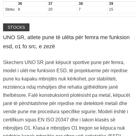
36
37
38
39
Stoku
9
20
7
15
STOCKS
UNO SR, atlete pune të ulëta për femra me funksion
esd, o1 fo src, e zezë
Skechers UNO SR janë këpucë sportive pune për femra,
model i ulët me funksion ESD, të projektueme për mjedise
pune ku kapaku mbrojtës nuk kërkohet, por stabiliteti,
rezistenca ndaj rrshqitjes dhe rehatia gjithëditore janë
thelbësore. Falë konstruksionit plotësisht pa metal, këpucët
janë të përshtatshme për mjedise me detektorë metali dhe
vende pune me procedura specifike sigurie. Modeli është i
certifikum sipas EN ISO 20347 dhe i takon klasës së
mbrojtjes O1. Klasa e mbrojtjes O1 tregon se këpuca nuk