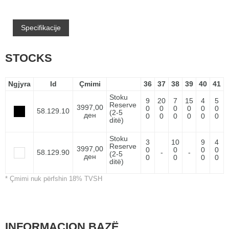
Specifikacije
STOCKS
Ngjyra
Id
Çmimi
36
37
38
39
40
41
Stoku
9
20
7
15
4
5
Reserve
3997,00
0
0
0
0
0
0
58.129.10
(2-5
ден
0
0
0
0
0
0
ditë)
Stoku
3
10
9
4
Reserve
3997,00
0
0
0
0
58.129.90
-
-
(2-5
ден
0
0
0
0
ditë)
* Çmimi nuk përfshin 18% TVSH
INFORMACION BAZË