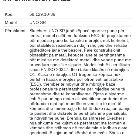
Kodi
58.129.10-36
Model
UNO SR
Përshkrimi
Skechers UNO SR janë këpucë sportive pune për
femra, model i ulët me funksion ESD, të projektueme
për mjedise pune ku kapaku mbrojtës nuk kërkohet,
por stabiliteti, rezistenca ndaj rrshqitjes dhe rehatia
gjithëditore janë thelbësore. Falë konstruksionit
plotësisht pa metal, këpucët janë të përshtatshme
për mjedise me detektorë metali dhe vende pune me
procedura specifike sigurie. Modeli është i certifikum
sipas EN ISO 20347 dhe i takon klasës së mbrojtjes
O1. Klasa e mbrojtjes O1 tregon se këpuca nuk
përfshin kapak mbrojtës por ofron veti antistatike
(ESD), thembër të mbyllur dhe mbrojtje bazë
profesionale të përshtatshme për mjedise pune të
brendshme dhe të kontrollueme. Pjesa e sipërme
është punue nga materiali sintetik me perforim dhe
përfundim mat, që mundëson ventilim të mirë të
këmbës dhe mirëmbajtje të lehtë duke ruajtun pamje
të pastërt dhe diskrete të përshtatshme për situata
të ndryshme pune. Brendia ka shtresën Skechers
nga shkuma me kujtim që përshtatet me formën e
këmbës dhe ndihmon në reduktimin e lodhjes gjatë
qendrimit të zgjatun në këmbë dhe ecës. Sholla e