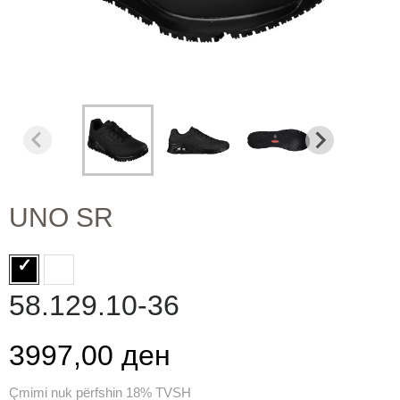
UNO SR
58.129.10-36
3997,00 ден
Çmimi nuk përfshin 18% TVSH