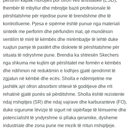
përfshin kapak mbrojtës por ofron veti antistatike (ESD),
thembër të mbyllur dhe mbrojtje bazë profesionale të
përshtatshme për mjedise pune të brendshme dhe të
kontrollueme. Pjesa e sipërme është punue nga materiali
sintetik me perforim dhe përfundim mat, që mundëson
ventilim të mirë të këmbës dhe mirëmbajtje të lehtë duke
ruajtun pamje të pastërt dhe diskrete të përshtatshme për
situata të ndryshme pune. Brendia ka shtresën Skechers
nga shkuma me kujtim që përshtatet me formën e këmbës
dhe ndihmon në reduktimin e lodhjes gjatë qendrimit të
zgjatun në këmbë dhe ecës. Sholla e ndërmjetme me
jashtëk ajri ofron absorbim shtesë të goditjeve dhe rrit
rehatinë gjatë punës së përditshme. Sholla është rezistente
ndaj rrshqitjes (SR) dhe ndaj vajrave dhe karburanteve (FO),
duke sigurume lëvizje të sigurt në sipërfaqe të lëmueme dhe
potencialisht të yndyrshme si pllaka qeramike, dysheme
industriale dhe zona pune me rrezik të rritun rrshqitjeje.