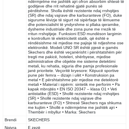
ndërmjetme me jashtëk ajri ofron absorbim shtesë të
goditjeve dhe rrit rehatinë gjatë punës së
përditshme. Sholla është rezistente ndaj rrshqitjes
(SR) dhe ndaj vajrave dhe karburanteve (FO), duke
sigurume lëvizje të sigurt në sipërfaqe të lëmueme
dhe potencialisht të yndyrshme si pllaka qeramike,
dysheme industriale dhe zona pune me rrezik të
rritun rrshqitjeje. Funksioni ESD mundëson largimin
e kontrollum të elektricitetit statik, që është e
rëndësishme në mjedise me pajisje të ndjeshme ose
elektronikë. Modeli UNO SR është pjesë e gamës
Skechers dhe është veçanërisht i përshtatshëm për
tregti me pakicë, hoteleri, shërbyese, mjedise
administrative dhe objekte me sisteme detektimi
metali, ku rehatia, siguria dhe pamja profesionale
janë prioritete. Veçoritë kryesore: Këpucë sportive
pune për femra – dizajn i ulët • Konstruksion pa
metal • E përshtatshme për mjedise me detektorë
metali • Material i sipërm: sintetik me perforim • Pa
kapak mbrojtës • EN ISO 20347 – klasa O1 • Veti
antistatike (ESD) • Shollë rezistente ndaj rrshqitjes
(SR) • Shollë rezistente ndaj vajrave dhe
karburanteve (FO) • Shtresë Skechers nga shkuma
me kujtim • Shollë e ndërmjetme me jashtëk ajri •
Thembër i mbyllur • Marka: Skechers
Brendi
SKECHERS
Ngjyra
E zezë