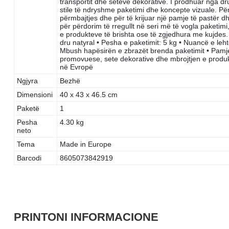
transportit dhe seteve dekorative. I prodhuar nga dru
stile të ndryshme paketimi dhe koncepte vizuale. Pë
përmbajtjes dhe për të krijuar një pamje të pastër d
për përdorim të rregullt në seri më të vogla paketi
e produkteve të brishta ose të zgjedhura me kujdes. 
dru natyral • Pesha e paketimit: 5 kg • Nuancë e leht
Mbush hapësirën e zbrazët brenda paketimit • Pamje
promovuese, sete dekorative dhe mbrojtjen e produk
në Evropë
Ngjyra
Bezhë
Dimensioni
40 x 43 x 46.5 cm
Paketë
1
Pesha
4.30 kg
neto
Tema
Made in Europe
Barcodi
8605073842919
PRINTONI INFORMACIONE