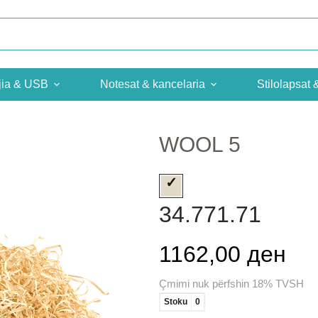
jia & USB
Notesat & kancelaria
Stilolapsat 
WOOL 5
34.771.71
1162,00 ден
Çmimi nuk përfshin 18% TVSH
Stoku
0