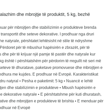
lazhim dhe mbrojtje të produktit, 5 kg, bezhë
nuar për mbrojtjen dhe stabilizimin e produkteve brenda
 transportit dhe seteve dekorative. I prodhuar nga druri
he natyrale, përshtatet lehtësisht në stile të ndryshme
Përdoret për të mbushur hapësirën e zbrazët, për të
 dhe për të krijuar një pamje të pastër dhe natyrale kur
kg është i përshtatshëm për përdorim të rregullt në seri më
e seteve të dhuratave, paketave promovuese dhe mbrojtjen e
jedhura me kujdes. E prodhuar në Evropë. Karakteristikat
: dru natyral • Pesha e paketimit: 5 kg • Nuancë e lehtë
jtjen dhe stabilizimin e produkteve • Mbush hapësirën e
e dekorative natyrale • E përshtatshme për kuti dhuratash,
tive dhe mbrojtjen e produkteve të brishta • E menduar për
rodhuar në Evropë