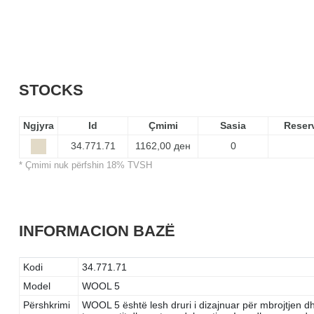
STOCKS
Ngjyra
Id
Çmimi
Sasia
Reser
34.771.71
1162,00 ден
0
* Çmimi nuk përfshin 18% TVSH
INFORMACION BAZË
Kodi
34.771.71
Model
WOOL 5
Përshkrimi
WOOL 5 është lesh druri i dizajnuar për mbrojtjen dh