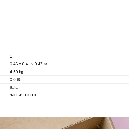
1
0.46 x 0.41 x 0.47 m
4.50 kg
3
0.089 m
Italia
440149000000