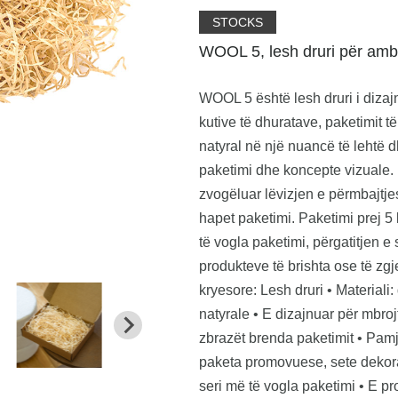
STOCKS
WOOL 5, lesh druri për amba
WOOL 5 është lesh druri i dizaj
kutive të dhuratave, paketimit të
natyral në një nuancë të lehtë d
paketimi dhe koncepte vizuale. 
zvogëluar lëvizjen e përmbajtjes
hapet paketimi. Paketimi prej 5 
të vogla paketimi, përgatitjen 
produkteve të brishta ose të zg
kryesore: Lesh druri • Materiali
natyrale • E dizajnuar për mbro
zbrazët brenda paketimit • Pamj
paketa promovuese, sete dekora
seri më të vogla paketimi • E p