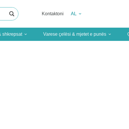
Kontaktoni
AL
& shkrepsat
Varese çelësi & mjetet e punës