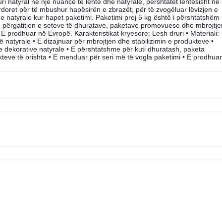
ri natyral në një nuancë të lehtë dhe natyrale, përshtatet lehtësisht në
rdoret për të mbushur hapësirën e zbrazët, për të zvogëluar lëvizjen e
he natyrale kur hapet paketimi. Paketimi prej 5 kg është i përshtatshëm
mi, përgatitjen e seteve të dhuratave, paketave promovuese dhe mbrojtje
E prodhuar në Evropë. Karakteristikat kryesore: Lesh druri • Materiali:
ë natyrale • E dizajnuar për mbrojtjen dhe stabilizimin e produkteve •
 dekorative natyrale • E përshtatshme për kuti dhuratash, paketa
teve të brishta • E menduar për seri më të vogla paketimi • E prodhuar