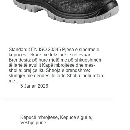
Standardi: EN ISO 20345 Pjesa e sipërme e
këpucës: lëkurë me teksturë të relievuar
Brendësia: pëlhurë rrjetë me përshkueshmëri
të lartë të avullit Kapë mbrojtëse dhe mes-
sholla: prej çeliku Shtroja e brendshme:
sfungjer me dendësi të lartë Sholla: poliuretan
me…
5 Janar, 2026
Këpucë mbrojtëse
,
Këpucë sigurie
,
Veshje pune