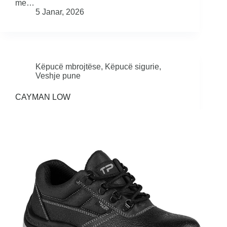
me…
5 Janar, 2026
Këpucë mbrojtëse
,
Këpucë sigurie
,
Veshje pune
CAYMAN LOW