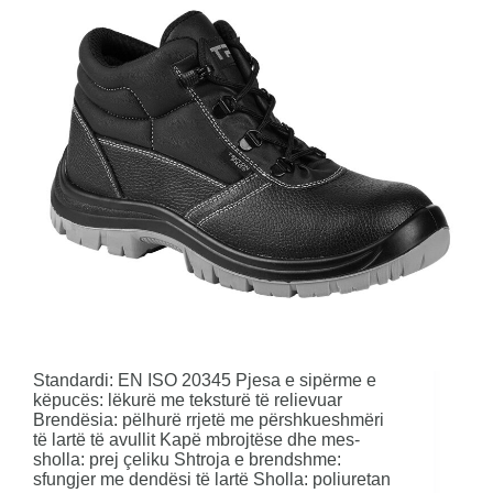
Standardi: EN ISO 20345 Pjesa e sipërme e
këpucës: lëkurë me teksturë të relievuar
Brendësia: pëlhurë rrjetë me përshkueshmëri
të lartë të avullit Kapë mbrojtëse dhe mes-
sholla: prej çeliku Shtroja e brendshme:
sfungjer me dendësi të lartë Sholla: poliuretan