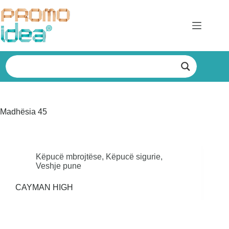
Skip
to
content
Madhësia
45
Këpucë mbrojtëse
,
Këpucë sigurie
,
Veshje pune
CAYMAN HIGH