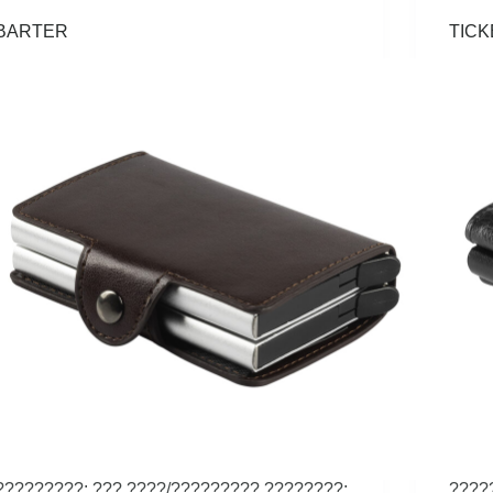
BARTER
TICK
?????????: ??? ????/????????? ????????:
????