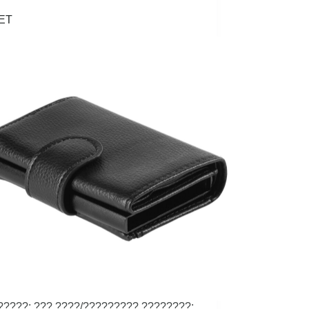
ET
?????: ??? ????/????????? ????????: