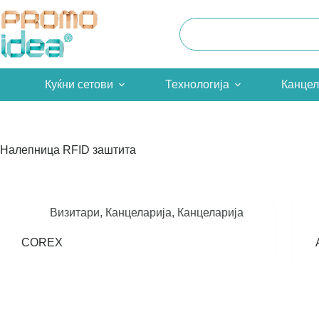
Skip
to
content
Куќни сетови
Технологија
Канцел
Налепница
RFID заштита
Визитари
,
Канцеларија
,
Канцеларија
COREX