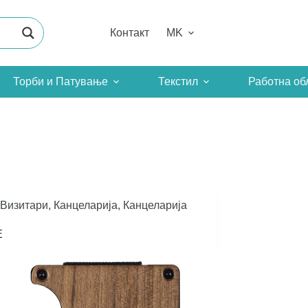
Контакт
MK
Торби и Патување
Текстил
Работна об
Визитари
,
Канцеларија
,
Канцеларија
E