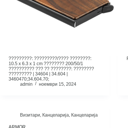
?????????: ?????????/???? ????????:
10.5 x 6.3 x 1 cm ???????? 200/50/1
?????????? ??? ?? ????????: ????????
????????? | 34604 | 34.604 |
3460470;34.604.70;
admin
ноември 15, 2024
Визитари
,
Канцеларија
,
Канцеларија
ARMOR