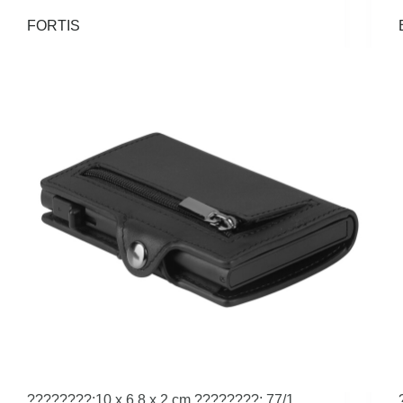
FORTIS
????????:10 x 6.8 x 2 cm ????????: 77/1