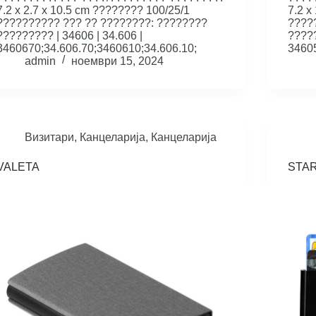
7.2 x 2.7 x 10.5 cm ???????? 100/25/1
7.2 x
?????????? ??? ?? ????????: ????????
????
????????? | 34606 | 34.606 |
?????
3460670;34.606.70;3460610;34.606.10;
34605
admin
ноември 15, 2024
Визитари
,
Канцеларија
,
Канцеларија
VALETA
STA