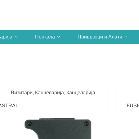
арија
Пенкала
Приврзоци и Алати
Визитари
,
Канцеларија
,
Канцеларија
ASTRAL
FUS