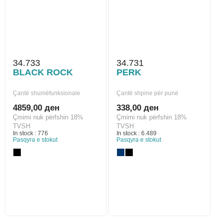
34.733
34.731
BLACK ROCK
PERK
Çantë shumëfunksionale
Çantë shpine për punë
4859,00 ден
338,00 ден
Çmimi nuk përfshin 18%
Çmimi nuk përfshin 18%
TVSH
TVSH
In stock : 776
In stock : 6.489
Pasqyra e stokut
Pasqyra e stokut