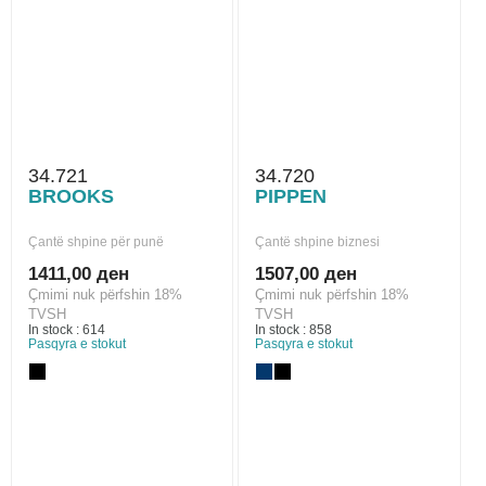
34.721
34.720
BROOKS
PIPPEN
Çantë shpine për punë
Çantë shpine biznesi
1411,00 ден
1507,00 ден
Çmimi nuk përfshin 18%
Çmimi nuk përfshin 18%
TVSH
TVSH
In stock : 614
In stock : 858
Pasqyra e stokut
Pasqyra e stokut