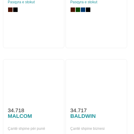
Pasqyra e stokut
Pasqyra e stokut
34.718
34.717
MALCOM
BALDWIN
Çantë shpine për punë
Çantë shpine biznesi