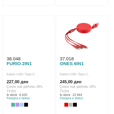
38.048
37.018
FURIO 2IN1
ONES 6IN1
Kabllo USB / Type-C…
Kabllo USB / Type-C…
227,00 ден
245,00 ден
Çmimi nuk përfshin 18%
Çmimi nuk përfshin 18%
TVSH
TVSH
In stock : 6.420
In stock : 22.944
Pasqyra e stokut
Pasqyra e stokut