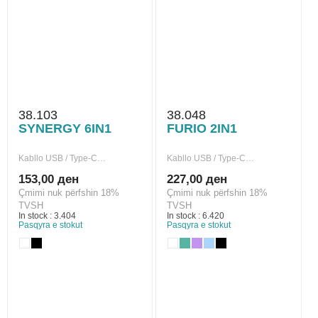
38.103
38.048
SYNERGY 6IN1
FURIO 2IN1
Kabllo USB / Type-C…
Kabllo USB / Type-C…
153,00 ден
227,00 ден
Çmimi nuk përfshin 18%
Çmimi nuk përfshin 18%
TVSH
TVSH
In stock : 3.404
In stock : 6.420
Pasqyra e stokut
Pasqyra e stokut