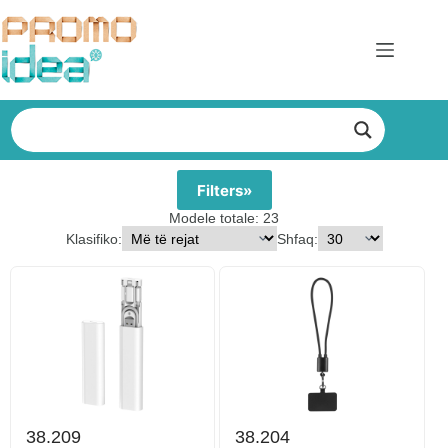
Skip
to
content
Filters
Modele totale: 23
Klasifiko:
Shfaq:
38.209
38.204