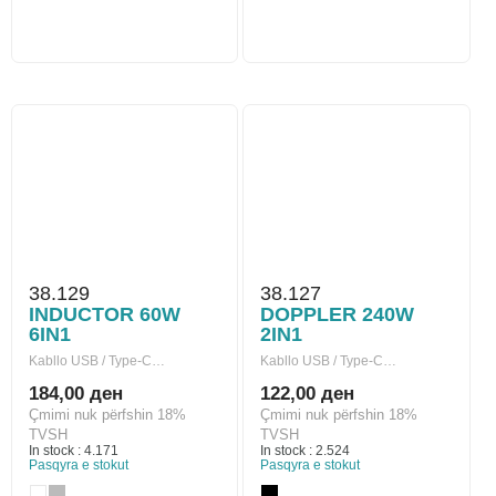
38.129
38.127
INDUCTOR 60W
DOPPLER 240W
6IN1
2IN1
Kabllo USB / Type-C…
Kabllo USB / Type-C…
184,00 ден
122,00 ден
Çmimi nuk përfshin 18%
Çmimi nuk përfshin 18%
TVSH
TVSH
In stock : 4.171
In stock : 2.524
Pasqyra e stokut
Pasqyra e stokut