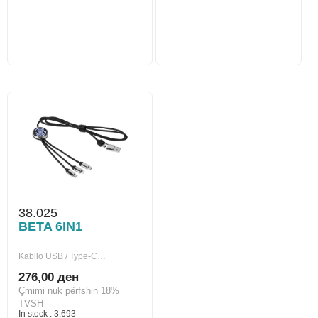
38.025
BETA 6IN1
Kabllo USB / Type-C…
276,00 ден
Çmimi nuk përfshin 18%
TVSH
In stock : 3.693