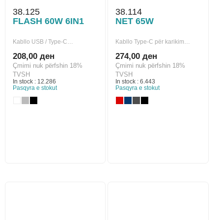
38.125
38.114
FLASH 60W 6IN1
NET 65W
Kabllo USB / Type-C…
Kabllo Type-C për karikim…
208,00 ден
274,00 ден
Çmimi nuk përfshin 18%
Çmimi nuk përfshin 18%
TVSH
TVSH
In stock : 12.286
In stock : 6.443
Pasqyra e stokut
Pasqyra e stokut