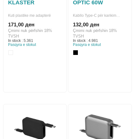
KLASTER
OPTIC 60W
Kuti plastike me adapterë
Kabllo Type-C për karikim…
171,00 ден
132,00 ден
Çmimi nuk përfshin 18%
Çmimi nuk përfshin 18%
TVSH
TVSH
In stock : 5.361
In stock : 4.981
Pasqyra e stokut
Pasqyra e stokut