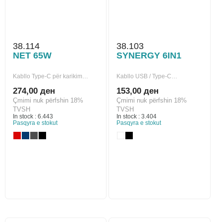
38.114
38.103
NET 65W
SYNERGY 6IN1
Kabllo Type-C për karikim…
Kabllo USB / Type-C…
274,00 ден
153,00 ден
Çmimi nuk përfshin 18%
Çmimi nuk përfshin 18%
TVSH
TVSH
In stock : 6.443
In stock : 3.404
Pasqyra e stokut
Pasqyra e stokut