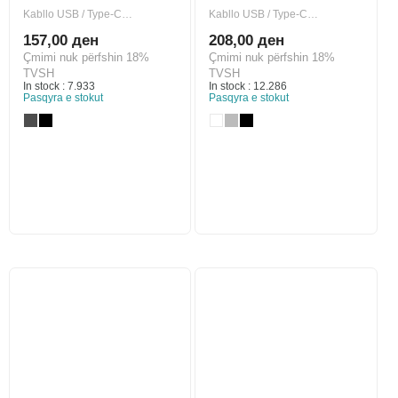
Kabllo USB / Type-C…
Kabllo USB / Type-C…
157,00 ден
208,00 ден
Çmimi nuk përfshin 18%
Çmimi nuk përfshin 18%
TVSH
TVSH
In stock : 7.933
In stock : 12.286
Pasqyra e stokut
Pasqyra e stokut