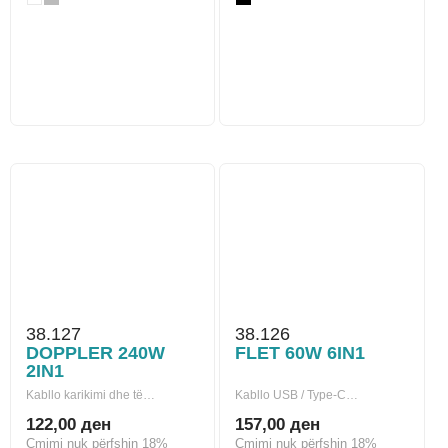
38.127
38.126
DOPPLER 240W
FLET 60W 6IN1
2IN1
Kabllo karikimi dhe të…
Kabllo USB / Type-C…
122,00 ден
157,00 ден
Çmimi nuk përfshin 18%
Çmimi nuk përfshin 18%