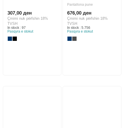
Pantallona pune
307,00 ден
676,00 ден
Çmimi nuk përfshin 18%
Çmimi nuk përfshin 18%
TVSH
TVSH
In stock : 97
In stock : 5.756
Pasqyra e stokut
Pasqyra e stokut