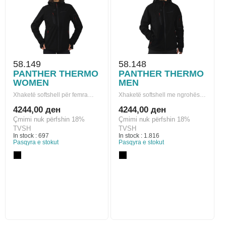
58.149
58.148
PANTHER THERMO
PANTHER THERMO
WOMEN
MEN
Xhaketë softshell për femra…
Xhaketë softshell me ngrohës…
4244,00 ден
4244,00 ден
Çmimi nuk përfshin 18%
Çmimi nuk përfshin 18%
TVSH
TVSH
In stock : 697
In stock : 1.816
Pasqyra e stokut
Pasqyra e stokut