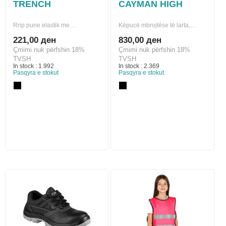
TRENCH
CAYMAN HIGH
Rrip pune elastik me…
Këpucë mbrojtëse të larta,…
221,00 ден
830,00 ден
Çmimi nuk përfshin 18%
Çmimi nuk përfshin 18%
TVSH
TVSH
In stock : 1.992
In stock : 2.369
Pasqyra e stokut
Pasqyra e stokut