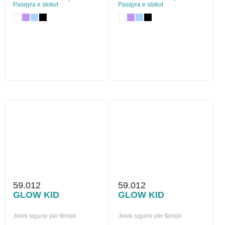
Pasqyra e stokut
Pasqyra e stokut
59.012
59.012
GLOW KID
GLOW KID
Jelek sigurie për fëmijë
Jelek sigurie për fëmijë