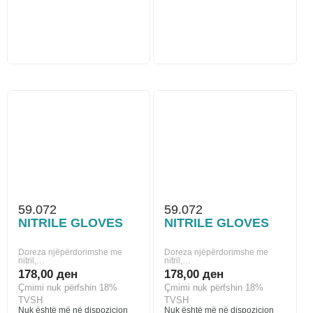
59.072
59.072
NITRILE GLOVES
NITRILE GLOVES
Doreza njëpërdorimshe me
Doreza njëpërdorimshe me
nitril,…
nitril,…
178,00 ден
178,00 ден
Çmimi nuk përfshin 18%
Çmimi nuk përfshin 18%
TVSH
TVSH
Nuk është më në dispozicion
Nuk është më në dispozicion