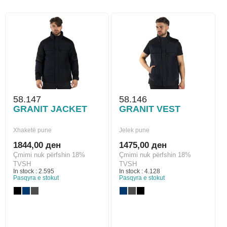
58.147
58.146
GRANIT JACKET
GRANIT VEST
Xhaketë pune
Jelek pune
1844,00 ден
1475,00 ден
Çmimi nuk përfshin 18%
Çmimi nuk përfshin 18%
TVSH
TVSH
In stock : 2.595
In stock : 4.128
Pasqyra e stokut
Pasqyra e stokut