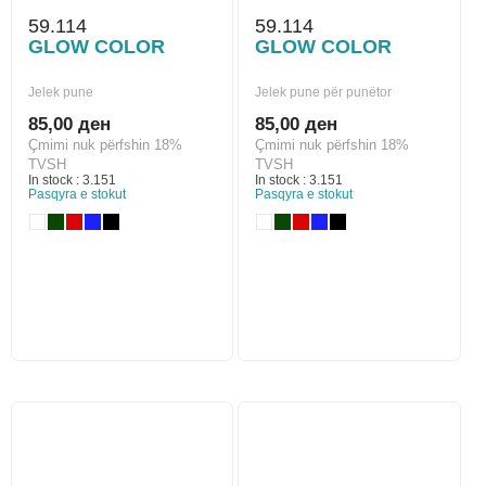
59.114
59.114
GLOW COLOR
GLOW COLOR
Jelek pune
Jelek pune për punëtor
85,00 ден
85,00 ден
Çmimi nuk përfshin 18%
Çmimi nuk përfshin 18%
TVSH
TVSH
In stock : 3.151
In stock : 3.151
Pasqyra e stokut
Pasqyra e stokut