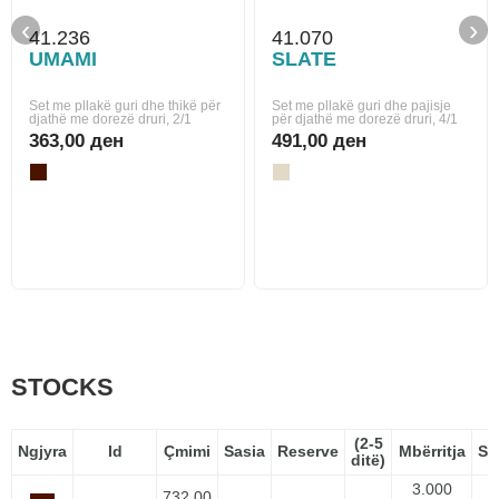
‹
›
41.236
41.070
UMAMI
SLATE
Set me pllakë guri dhe thikë për
Set me pllakë guri dhe pajisje
djathë me dorezë druri, 2/1
për djathë me dorezë druri, 4/1
363,00 ден
491,00 ден
STOCKS
(2-5
Ngjyra
Id
Çmimi
Sasia
Reserve
Mbërritja
Sp
ditë)
3.000
732,00