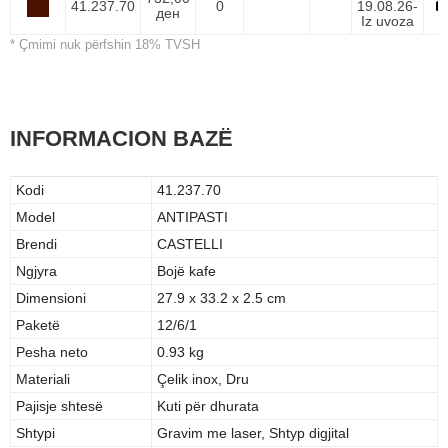
41.237.70
0
19.08.26-
ден
Iz uvoza
* Çmimi nuk përfshin 18% TVSH
INFORMACION BAZË
Kodi
41.237.70
Model
ANTIPASTI
Brendi
CASTELLI
Ngjyra
Bojë kafe
Dimensioni
27.9 x 33.2 x 2.5 cm
Paketë
12/6/1
Pesha neto
0.93 kg
Materiali
Çelik inox, Dru
Pajisje shtesë
Kuti për dhurata
Shtypi
Gravim me laser, Shtyp digjital