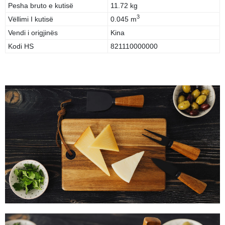
Pesha bruto e kutisë
11.72 kg
3
Vëllimi I kutisë
0.045 m
Vendi i origjinës
Kina
Kodi HS
821110000000