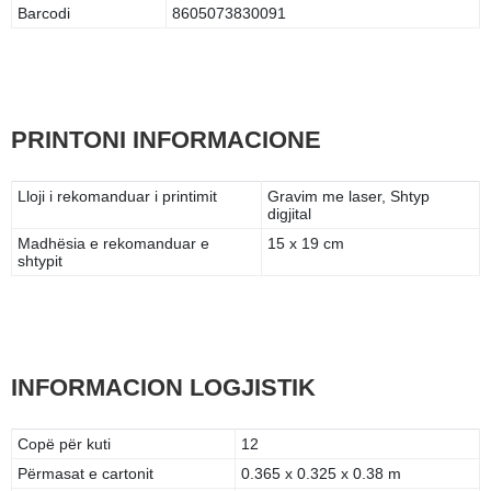
Barcodi
8605073830091
PRINTONI INFORMACIONE
Lloji i rekomanduar i printimit
Gravim me laser, Shtyp
digjital
Madhësia e rekomanduar e
15 x 19 cm
shtypit
INFORMACION LOGJISTIK
Copë për kuti
12
Përmasat e cartonit
0.365 x 0.325 x 0.38 m