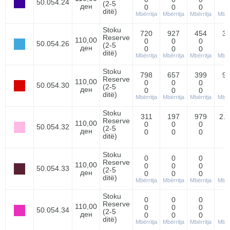
50.054.24
(2-5
ден
0
0
0
ditë)
Mbërritja
Mbërritja
Mbërritja
Mbërr
Stoku
720
927
454
3
Reserve
110,00
0
0
0
50.054.26
(2-5
ден
0
0
0
ditë)
Mbërritja
Mbërritja
Mbërritja
Mbërr
Stoku
798
657
399
9
Reserve
110,00
0
0
0
50.054.30
(2-5
ден
0
0
0
ditë)
Mbërritja
Mbërritja
Mbërritja
Mbërr
Stoku
311
197
979
2.
Reserve
110,00
0
0
0
50.054.32
(2-5
ден
0
0
0
ditë)
Stoku
0
0
0
Reserve
110,00
0
0
0
50.054.33
(2-5
ден
0
0
0
ditë)
Mbërritja
Mbërritja
Mbërritja
Mbërr
Stoku
0
0
0
Reserve
110,00
0
0
0
50.054.34
(2-5
ден
0
0
0
ditë)
Mbërritja
Mbërritja
Mbërritja
Mbërr