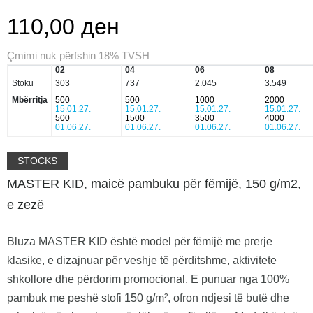
110,00 ден
Çmimi nuk përfshin 18% TVSH
02
04
06
08
Stoku
303
737
2.045
3.549
Mbërritja
500
500
1000
2000
15.01.27.
15.01.27.
15.01.27.
15.01.27.
500
1500
3500
4000
01.06.27.
01.06.27.
01.06.27.
01.06.27.
STOCKS
MASTER KID, maicë pambuku për fëmijë, 150 g/m2,
e zezë
Bluza MASTER KID është model për fëmijë me prerje
klasike, e dizajnuar për veshje të përditshme, aktivitete
shkollore dhe përdorim promocional. E punuar nga 100%
pambuk me peshë stofi 150 g/m², ofron ndjesi të butë dhe