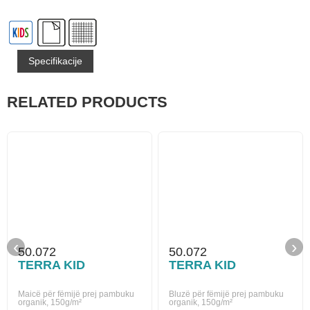
Specifikacije
RELATED PRODUCTS
‹
›
50.072
50.072
TERRA KID
TERRA KID
Maicë për fëmijë prej pambuku
Bluzë për fëmijë prej pambuku
organik, 150g/m²
organik, 150g/m²