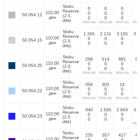
Stoku
0
0
0
Reserve
110,00
0
0
0
50.054.12
(2-5
ден
0
0
0
ditë)
Mbërritja
Mbërritja
Mbërritja
Mbërr
Stoku
1.265
2.131
3.155
3.
Reserve
110,00
0
0
0
50.054.15
(2-5
ден
0
0
0
ditë)
Stoku
298
514
881
5
Reserve
110,00
0
0
0
50.054.20
(2-5
ден
0
0
0
ditë)
Mbërritja
Mbërritja
Mbërritja
Mbërr
Stoku
356
302
14
3
Reserve
110,00
0
0
0
50.054.22
(2-5
ден
0
0
0
ditë)
Mbërritja
Mbërritja
Mbërritja
Mbërr
Stoku
940
1.550
2.843
3.
Reserve
110,00
0
0
0
50.054.23
(2-5
ден
0
0
0
ditë)
Mbërr
Stoku
235
357
417
4
Reserve
110,00
0
0
0