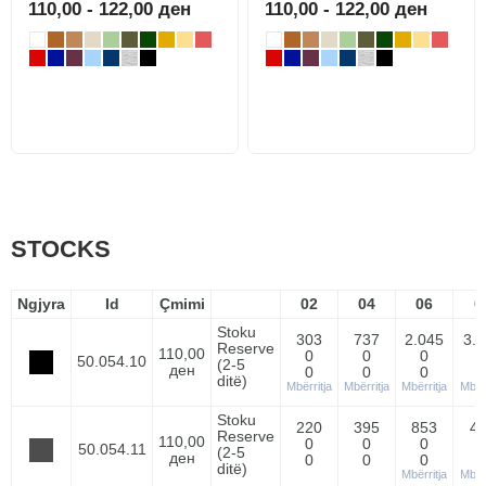
110,00 - 122,00 ден
110,00 - 122,00 ден
STOCKS
Ngjyra
Id
Çmimi
02
04
06
0
Stoku
303
737
2.045
3.
Reserve
110,00
0
0
0
50.054.10
(2-5
ден
0
0
0
ditë)
Mbërritja
Mbërritja
Mbërritja
Mbërr
Stoku
220
395
853
4
Reserve
110,00
0
0
0
50.054.11
(2-5
ден
0
0
0
ditë)
Mbërritja
Mbërr