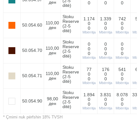
(2-5
ден
0
0
0
ditë)
Stoku
1.174
1.339
742
5
Reserve
110,00
0
0
0
50.054.60
(2-5
ден
0
0
0
ditë)
Mbërritja
Mbërritja
Mbërritja
Mbërr
Stoku
0
0
0
Reserve
110,00
0
0
0
50.054.70
(2-5
ден
0
0
0
ditë)
Mbërritja
Mbërritja
Mbërritja
Mbërr
Stoku
77
176
541
6
Reserve
110,00
0
0
0
50.054.71
(2-5
ден
0
0
0
ditë)
Mbërritja
Mbërritja
Mbërritja
Mbërr
Stoku
1.894
3.831
8.078
33.
Reserve
98,00
0
0
0
50.054.90
(2-5
ден
0
0
0
ditë)
Mbërritja
Mbërritja
Mbërritja
Mbërr
* Çmimi nuk përfshin 18% TVSH