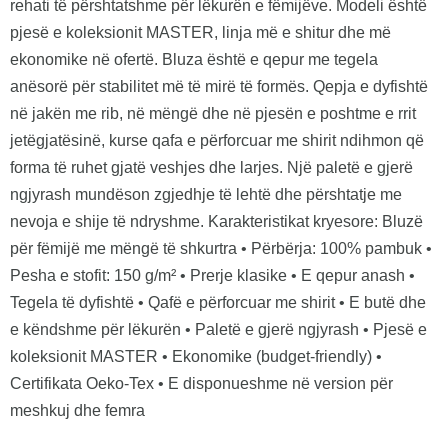
rehati të përshtatshme për lëkurën e fëmijëve. Modeli është
pjesë e koleksionit MASTER, linja më e shitur dhe më
ekonomike në ofertë. Bluza është e qepur me tegela
anësorë për stabilitet më të mirë të formës. Qepja e dyfishtë
në jakën me rib, në mëngë dhe në pjesën e poshtme e rrit
jetëgjatësinë, kurse qafa e përforcuar me shirit ndihmon që
forma të ruhet gjatë veshjes dhe larjes. Një paletë e gjerë
ngjyrash mundëson zgjedhje të lehtë dhe përshtatje me
nevoja e shije të ndryshme. Karakteristikat kryesore: Bluzë
për fëmijë me mëngë të shkurtra • Përbërja: 100% pambuk •
Pesha e stofit: 150 g/m² • Prerje klasike • E qepur anash •
Tegela të dyfishtë • Qafë e përforcuar me shirit • E butë dhe
e këndshme për lëkurën • Paletë e gjerë ngjyrash • Pjesë e
koleksionit MASTER • Ekonomike (budget-friendly) •
Certifikata Oeko-Tex • E disponueshme në version për
meshkuj dhe femra