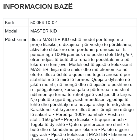
INFORMACION BAZË
Kodi
50.054.10-02
Model
MASTER KID
Përshkrimi
Bluza MASTER KID është model për fëmijë me
prerje klasike, e dizajnuar për veshje të përditshme,
aktivitete shkollore dhe përdorim promocional. E
punuar nga 100% pambuk me peshë stofi 150 g/m²,
ofron ndjesi të butë dhe rehati të përshtatshme për
lëkurën e fëmijëve. Modeli është pjesë e koleksionit
MASTER, linja më e shitur dhe më ekonomike në
ofertë. Bluza është e qepur me tegela anësorë për
stabilitet më të mirë të formës. Qepja e dyfishtë në
jakën me rib, në mëngë dhe në pjesën e poshtme e
rrit jetëgjatësinë, kurse qafa e përforcuar me shirit
ndihmon që forma të ruhet gjatë veshjes dhe larjes.
Një paletë e gjerë ngjyrash mundëson zgjedhje të
lehtë dhe përshtatje me nevoja e shije të ndryshme.
Karakteristikat kryesore: Bluzë për fëmijë me mëngë
të shkurtra • Përbërja: 100% pambuk • Pesha e
stofit: 150 g/m² • Prerje klasike • E qepur anash •
Tegela të dyfishtë • Qafë e përforcuar me shirit • E
butë dhe e këndshme për lëkurën • Paletë e gjerë
ngjyrash • Pjesë e koleksionit MASTER • Ekonomike
(budget-friendly) • Certifikata Oeko-Tex • E