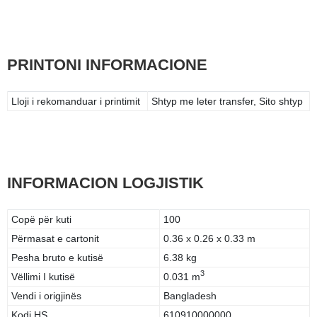
PRINTONI INFORMACIONE
Lloji i rekomanduar i printimit
Shtyp me leter transfer, Sito shtyp
INFORMACION LOGJISTIK
Copë për kuti
100
Përmasat e cartonit
0.36 x 0.26 x 0.33 m
Pesha bruto e kutisë
6.38 kg
3
Vëllimi I kutisë
0.031 m
Vendi i origjinës
Bangladesh
Kodi HS
610910000000