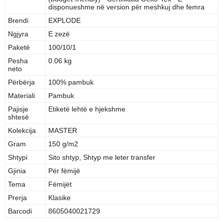
disponueshme në version për meshkuj dhe femra
Brendi
EXPLODE
Ngjyra
E zezë
Paketë
100/10/1
Pesha
0.06 kg
neto
Përbërja
100% pambuk
Materiali
Pambuk
Pajisje
Etiketë lehtë e hjekshme
shtesë
Kolekcija
MASTER
Gram
150 g/m2
Shtypi
Sito shtyp, Shtyp me leter transfer
Gjinia
Për fëmijë
Tema
Fëmijët
Prerja
Klasike
Barcodi
8605040021729