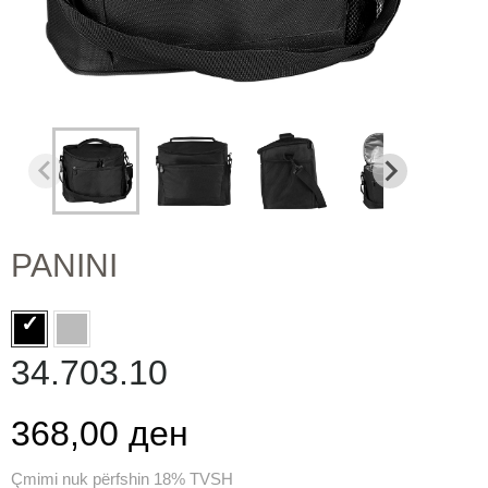
PANINI
34.703.10
368,00 ден
Çmimi nuk përfshin 18% TVSH