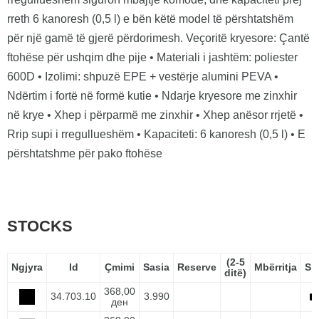
rreth 6 kanoresh (0,5 l) e bën këtë model të përshtatshëm
për një gamë të gjerë përdorimesh. Veçoritë kryesore: Çantë
ftohëse për ushqim dhe pije • Materiali i jashtëm: poliester
600D • Izolimi: shpuzë EPE + vestërje alumini PEVA •
Ndërtim i fortë në formë kutie • Ndarje kryesore me zinxhir
në krye • Xhep i përparmë me zinxhir • Xhep anësor rrjetë •
Rrip supi i rregullueshëm • Kapaciteti: 6 kanoresh (0,5 l) • E
përshtatshme për pako ftohëse
STOCKS
(2-5
Ngjyra
Id
Çmimi
Sasia
Reserve
Mbërritja
Sp
ditë)
368,00
34.703.10
3.990
ден