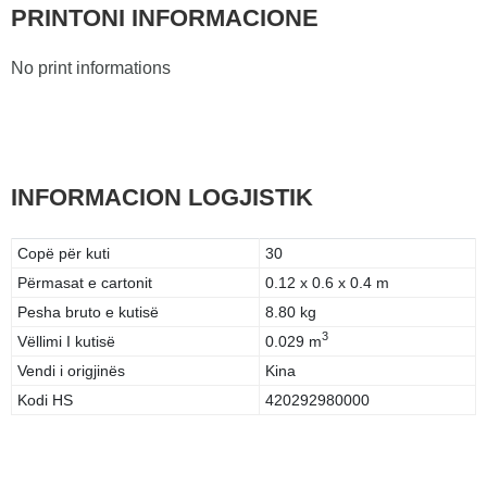
PRINTONI INFORMACIONE
No print informations
INFORMACION LOGJISTIK
Copë për kuti
30
Përmasat e cartonit
0.12 x 0.6 x 0.4 m
Pesha bruto e kutisë
8.80 kg
3
Vëllimi I kutisë
0.029 m
Vendi i origjinës
Kina
Kodi HS
420292980000