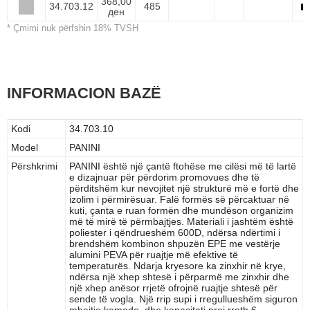
368,00
34.703.12
485
ден
* Çmimi nuk përfshin 18% TVSH
INFORMACION BAZË
Kodi
34.703.10
Model
PANINI
Përshkrimi
PANINI është një çantë ftohëse me cilësi më të lartë
e dizajnuar për përdorim promovues dhe të
përditshëm kur nevojitet një strukturë më e fortë dhe
izolim i përmirësuar. Falë formës së përcaktuar në
kuti, çanta e ruan formën dhe mundëson organizim
më të mirë të përmbajtjes. Materiali i jashtëm është
poliester i qëndrueshëm 600D, ndërsa ndërtimi i
brendshëm kombinon shpuzën EPE me vestërje
alumini PEVA për ruajtje më efektive të
temperaturës. Ndarja kryesore ka zinxhir në krye,
ndërsa një xhep shtesë i përparmë me zinxhir dhe
një xhep anësor rrjetë ofrojnë ruajtje shtesë për
sende të vogla. Një rrip supi i rregullueshëm siguron
mbajtje komode, dhe kapaciteti prej rreth 6