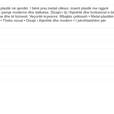
astik në qendër. I bërë prej metali cilësor, inserti plastik me ngjyrë
 pamje moderne dhe dalluëse. Dizajni i tij i thjeshtë dhe funksional e b
dhe të biznesit. Veçoritë kryesore: Mbajtës çelësash • Metal-plastikë
 • Theks vizual • Dizajn i thjeshtë dhe modern • I përshtatshëm për