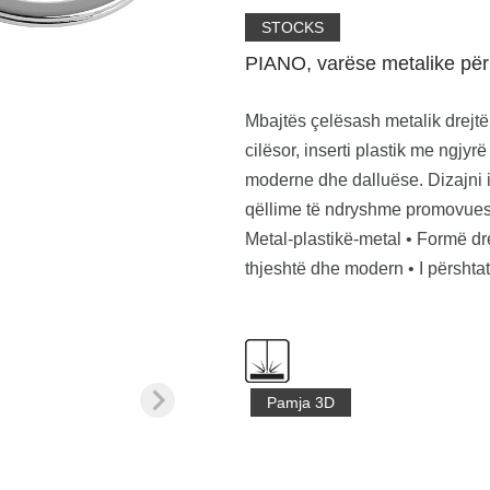
STOCKS
PIANO, varëse metalike për
Mbajtës çelësash metalik drejtëk
cilësor, inserti plastik me ngjy
moderne dhe dalluëse. Dizajni i 
qëllime të ndryshme promovuese
Metal-plastikë-metal • Formë dre
thjeshtë dhe modern • I përsht
Pamja 3D