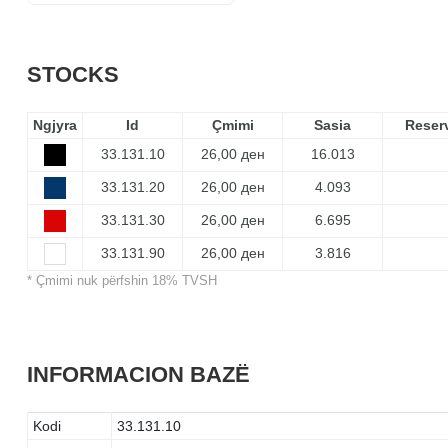
STOCKS
Ngjyra
Id
Çmimi
Sasia
Reser
33.131.10
26,00 ден
16.013
33.131.20
26,00 ден
4.093
33.131.30
26,00 ден
6.695
33.131.90
26,00 ден
3.816
* Çmimi nuk përfshin 18% TVSH
INFORMACION BAZË
Kodi
33.131.10