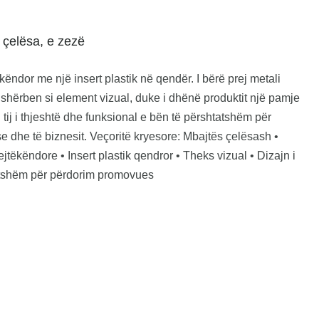
 çelësa, e zezë
ëndor me një insert plastik në qendër. I bërë prej metali
rë shërben si element vizual, duke i dhënë produktit një pamje
tij i thjeshtë dhe funksional e bën të përshtatshëm për
 dhe të biznesit. Veçoritë kryesore: Mbajtës çelësash •
jtëkëndore • Insert plastik qendror • Theks vizual • Dizajn i
atshëm për përdorim promovues