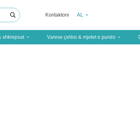
Kontaktoni
AL
& shkrepsat
Varese çelësi & mjetet e punës