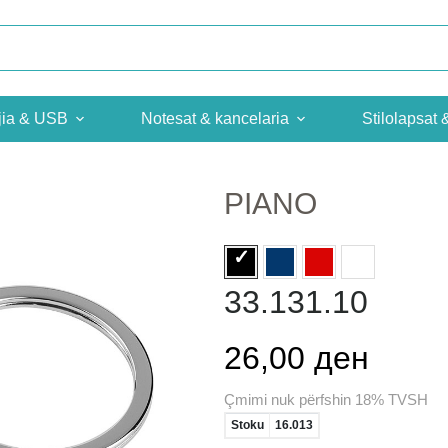
jia & USB
Notesat & kancelaria
Stilolapsat 
PIANO
33.131.10
26,00 ден
Çmimi nuk përfshin 18% TVSH
Stoku
16.013