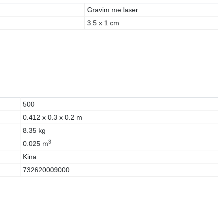
Gravim me laser
3.5 x 1 cm
500
0.412 x 0.3 x 0.2 m
8.35 kg
3
0.025 m
Kina
732620009000