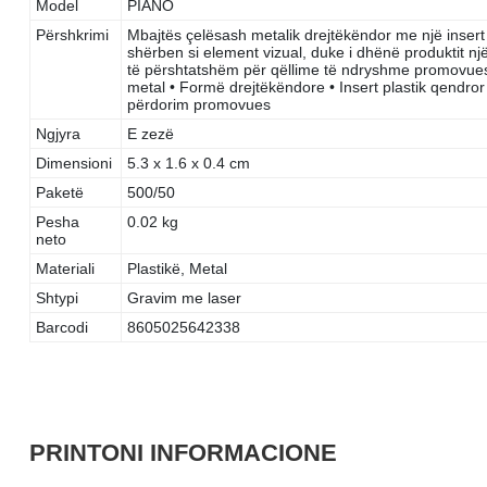
Model
PIANO
Përshkrimi
Mbajtës çelësash metalik drejtëkëndor me një insert pl
shërben si element vizual, duke i dhënë produktit një
të përshtatshëm për qëllime të ndryshme promovuese 
metal • Formë drejtëkëndore • Insert plastik qendror
përdorim promovues
Ngjyra
E zezë
Dimensioni
5.3 x 1.6 x 0.4 cm
Paketë
500/50
Pesha
0.02 kg
neto
Materiali
Plastikë, Metal
Shtypi
Gravim me laser
Barcodi
8605025642338
PRINTONI INFORMACIONE