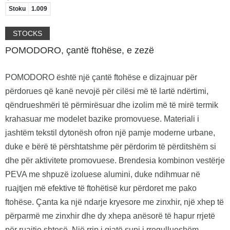
Stoku
1.009
STOCKS
POMODORO, çantë ftohëse, e zezë
POMODORO është një çantë ftohëse e dizajnuar për
përdorues që kanë nevojë për cilësi më të lartë ndërtimi,
qëndrueshmëri të përmirësuar dhe izolim më të mirë termik
krahasuar me modelet bazike promovuese. Materiali i
jashtëm tekstil dytonësh ofron një pamje moderne urbane,
duke e bërë të përshtatshme për përdorim të përditshëm si
dhe për aktivitete promovuese. Brendesia kombinon vestërje
PEVA me shpuzë izoluese alumini, duke ndihmuar në
ruajtjen më efektive të ftohëtisë kur përdoret me pako
ftohëse. Çanta ka një ndarje kryesore me zinxhir, një xhep të
përparmë me zinxhir dhe dy xhepa anësorë të hapur rrjetë
për ruajtje shtesë. Një rrip i gjatë supi i rregullueshëm