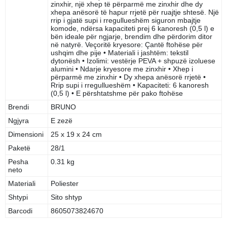
zinxhir, një xhep të përparmë me zinxhir dhe dy
xhepa anësorë të hapur rrjetë për ruajtje shtesë. Një
rrip i gjatë supi i rregullueshëm siguron mbajtje
komode, ndërsa kapaciteti prej 6 kanoresh (0,5 l) e
bën ideale për ngjarje, brendim dhe përdorim ditor
në natyrë. Veçoritë kryesore: Çantë ftohëse për
ushqim dhe pije • Materiali i jashtëm: tekstil
dytonësh • Izolimi: vestërje PEVA + shpuzë izoluese
alumini • Ndarje kryesore me zinxhir • Xhep i
përparmë me zinxhir • Dy xhepa anësorë rrjetë •
Rrip supi i rregullueshëm • Kapaciteti: 6 kanoresh
(0,5 l) • E përshtatshme për pako ftohëse
Brendi
BRUNO
Ngjyra
E zezë
Dimensioni
25 x 19 x 24 cm
Paketë
28/1
Pesha
0.31 kg
neto
Materiali
Poliester
Shtypi
Sito shtyp
Barcodi
8605073824670