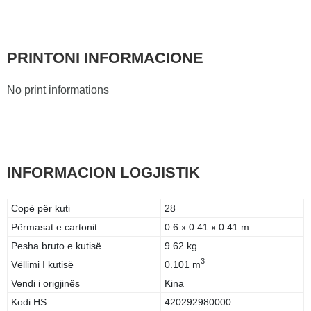
PRINTONI INFORMACIONE
No print informations
INFORMACION LOGJISTIK
Copë për kuti
28
Përmasat e cartonit
0.6 x 0.41 x 0.41 m
Pesha bruto e kutisë
9.62 kg
3
Vëllimi I kutisë
0.101 m
Vendi i origjinës
Kina
Kodi HS
420292980000