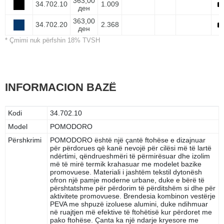
363,00
34.702.10
1.009
ден
363,00
34.702.20
2.368
ден
* Çmimi nuk përfshin 18% TVSH
INFORMACION BAZË
Kodi
34.702.10
Model
POMODORO
Përshkrimi
POMODORO është një çantë ftohëse e dizajnuar
për përdorues që kanë nevojë për cilësi më të lartë
ndërtimi, qëndrueshmëri të përmirësuar dhe izolim
më të mirë termik krahasuar me modelet bazike
promovuese. Materiali i jashtëm tekstil dytonësh
ofron një pamje moderne urbane, duke e bërë të
përshtatshme për përdorim të përditshëm si dhe për
aktivitete promovuese. Brendesia kombinon vestërje
PEVA me shpuzë izoluese alumini, duke ndihmuar
në ruajtjen më efektive të ftohëtisë kur përdoret me
pako ftohëse. Çanta ka një ndarje kryesore me