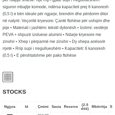
siguron mbajtje komode, ndërsa kapaciteti prej 6 kanoresh
(0,5 l) e bën ideale për ngjarje, brendim dhe përdorim ditor
në natyrë. Veçoritë kryesore: Çantë ftohëse për ushqim dhe
pije • Materiali i jashtëm: tekstil dytonësh • Izolimi: vestërje
PEVA + shpuzë izoluese alumini • Ndarje kryesore me
zinxhir • Xhep i përparmë me zinxhir • Dy xhepa anësorë
rrjetë • Rrip supi i rregullueshëm • Kapaciteti: 6 kanoresh
(0,5 l) • E përshtatshme për pako ftohëse
STOCKS
(2-5
Ngjyra
Id
Çmimi
Sasia
Reserve
Mbërritja
Sp
ditë)