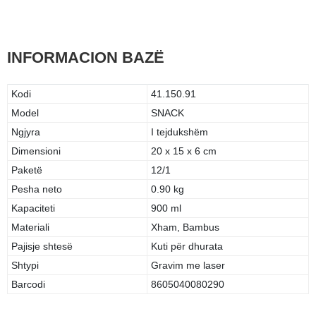
INFORMACION BAZË
Kodi
41.150.91
Model
SNACK
Ngjyra
I tejdukshëm
Dimensioni
20 x 15 x 6 cm
Paketë
12/1
Pesha neto
0.90 kg
Kapaciteti
900 ml
Materiali
Xham, Bambus
Pajisje shtesë
Kuti për dhurata
Shtypi
Gravim me laser
Barcodi
8605040080290