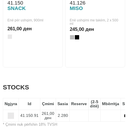
41.150
41.126
SNACK
MISO
Enë për ushqim, 900ml
Enë ushqimi me takëm, 2 x 500
ml
261,00 ден
245,00 ден
STOCKS
(2-5
Ngjyra
Id
Çmimi
Sasia
Reserve
Mbërritja
Sp
ditë)
261,00
41.150.91
2.280
ден
* Çmimi nuk përfshin 18% TVSH