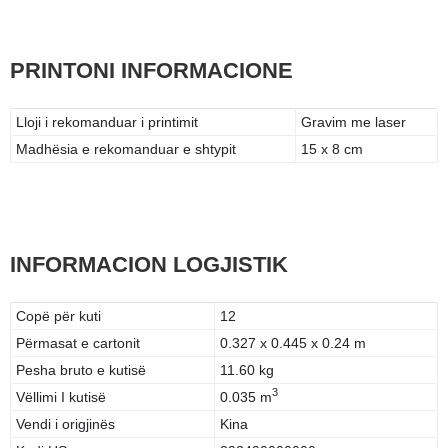
PRINTONI INFORMACIONE
Lloji i rekomanduar i printimit
Gravim me laser
Madhësia e rekomanduar e shtypit
15 x 8 cm
INFORMACION LOGJISTIK
Copë për kuti
12
Përmasat e cartonit
0.327 x 0.445 x 0.24 m
Pesha bruto e kutisë
11.60 kg
3
Vëllimi I kutisë
0.035 m
Vendi i origjinës
Kina